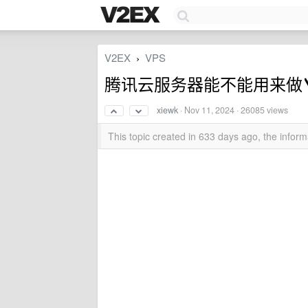
V2EX
VPS
›
腾讯云服务器能不能用来做
xiewk
·
Nov 11, 2024
· 26085 views
This topic created in 633 days ago, the info