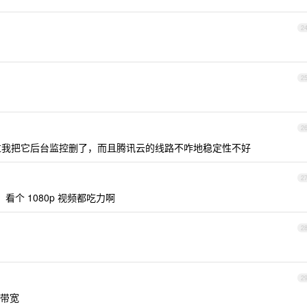
2
2
2
不过我把它后台监控删了，而且腾讯云的线路不咋地稳定性不好
2
看个 1080p 视频都吃力啊
2
2
 带宽