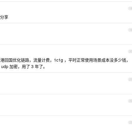
1
求分享
1
2
港回国优化链路，流量计费，1c1g ，平时正常使用场景成本没多少钱，
dp 加密，用了 3 年了。
2
2
2