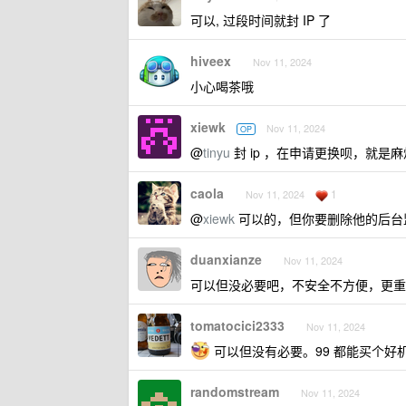
可以, 过段时间就封 IP 了
hiveex
Nov 11, 2024
小心喝茶哦
xiewk
Nov 11, 2024
OP
@
tinyu
封 ip ，在申请更换呗，就
caola
1
Nov 11, 2024
@
xiewk
可以的，但你要删除他的后台监
duanxianze
Nov 11, 2024
可以但没必要吧，不安全不方便，更重
tomatocici2333
Nov 11, 2024
可以但没有必要。99 都能买个好
randomstream
Nov 11, 2024