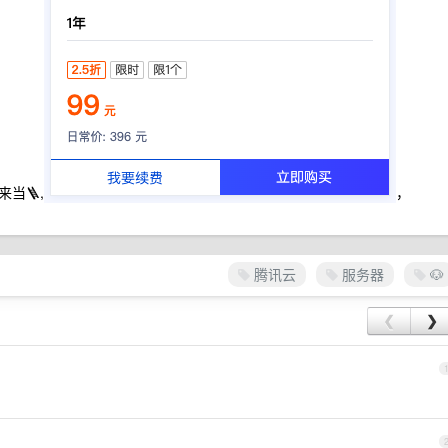
当🪜,
，
腾讯云
服务器
🐶
❮
❯