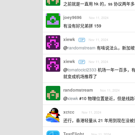
之前就是一直用 hk 的，ss 协议
joey9696
Nov 11, 2024
有没有好兄弟拼 159
xiewk
Nov 11, 2024
OP
@
randomstream
有啥说法么，新加坡
xiewk
Nov 11, 2024
OP
@
tomatocici2333
机场一年一百多，有
就变成机场推荐了
randomstream
Nov 11, 2024
@
xiewk
#10 物理位置是近，但是线路
xctcc
Nov 11, 2024
还行，香港轻量从 21 年用到现在没被封
TestFlight
Nov 11, 2024