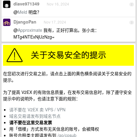
diave971349
Nov 16, 2024
2
@
Meld
明盘？
DjangoPan
Nov 17, 2024
3
@
Approximate
我有，正好打算出。张小龙：
MTg4NTExNjUzNzg=
在您初次进行交易之前，请点击上面的黄色横条阅读关于交易安全的
提示。
为了提高 V2EX 的有效信息质量，在发布交易信息时，除了遵守安全
提示中的说明外，也请注意下面的规则：
请不要在 V2EX 卖 VPS / VPN
域名交易请发布到域名节点
请不要在这里交易发票
用「借楼」方式发布无关信息的账号，会被降权
账号合租类主题请发布到
/go/cosub