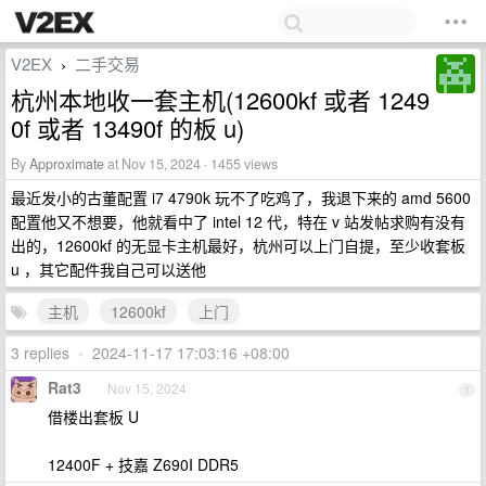
V2EX
二手交易
›
杭州本地收一套主机(12600kf 或者 1249
0f 或者 13490f 的板 u)
By
Approximate
at Nov 15, 2024 · 1455 views
最近发小的古董配置 i7 4790k 玩不了吃鸡了，我退下来的 amd 5600
配置他又不想要，他就看中了 intel 12 代，特在 v 站发帖求购有没有
出的，12600kf 的无显卡主机最好，杭州可以上门自提，至少收套板
u ，其它配件我自己可以送他
主机
12600kf
上门
3 replies
•
2024-11-17 17:03:16 +08:00
Rat3
Nov 15, 2024
1
借楼出套板 U
12400F + 技嘉 Z690I DDR5