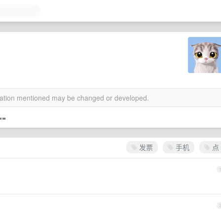
rmation mentioned may be changed or developed.
==
发票
手机
点