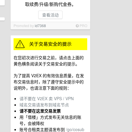
取续费/升级/新购代金券。
查看活动
Promoted by
id7368
PRO
在您初次进行交易之前，请点击上面的
黄色横条阅读关于交易安全的提示。
为了提高 V2EX 的有效信息质量，在发
布交易信息时，除了遵守安全提示中的
说明外，也请注意下面的规则：
请不要在 V2EX 卖 VPS / VPN
域名交易请发布到域名节点
请不要在这里交易发票
用「借楼」方式发布无关信息的账
号，会被降权
账号合租类主题请发布到
/go/cosub