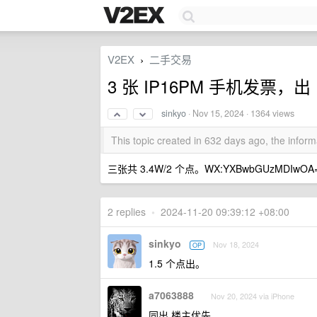
V2EX
二手交易
›
3 张 IP16PM 手机发票，出
sinkyo
·
Nov 15, 2024
· 1364 views
This topic created in 632 days ago, the info
三张共 3.4W/2 个点。WX:YXBwbGUzMDIwOA
2 replies
•
2024-11-20 09:39:12 +08:00
sinkyo
Nov 18, 2024
OP
1.5 个点出。
a7063888
Nov 20, 2024 via iPhone
同出 楼主优先