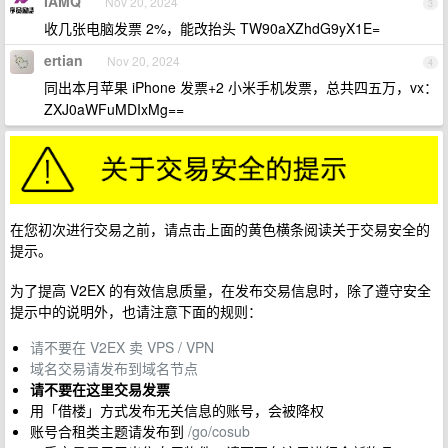
IAMQ
Nov 20, 2024
3
收几张电脑发票 2%，能改抬头 TW90aXZhdG9yX1E=
ertian
Nov 20, 2024
4
同出本月苹果 iPhone 发票+2 小米手机发票，总共四五万，vx：
ZXJ0aWFuMDIxMg==
在您初次进行交易之前，请点击上面的黄色横条阅读关于交易安全的
提示。
为了提高 V2EX 的有效信息质量，在发布交易信息时，除了遵守安全
提示中的说明外，也请注意下面的规则：
请不要在 V2EX 卖 VPS / VPN
域名交易请发布到域名节点
请不要在这里交易发票
用「借楼」方式发布无关信息的账号，会被降权
账号合租类主题请发布到
/go/cosub