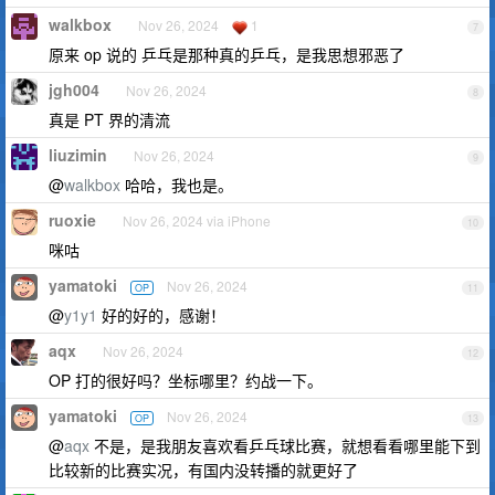
walkbox
Nov 26, 2024
1
7
原来 op 说的 乒乓是那种真的乒乓，是我思想邪恶了
jgh004
Nov 26, 2024
8
真是 PT 界的清流
liuzimin
Nov 26, 2024
9
@
walkbox
哈哈，我也是。
ruoxie
Nov 26, 2024 via iPhone
10
咪咕
yamatoki
Nov 26, 2024
OP
11
@
y1y1
好的好的，感谢！
aqx
Nov 26, 2024
12
OP 打的很好吗？坐标哪里？约战一下。
yamatoki
Nov 26, 2024
OP
13
@
aqx
不是，是我朋友喜欢看乒乓球比赛，就想看看哪里能下到
比较新的比赛实况，有国内没转播的就更好了