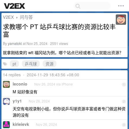
V2EX
问与答
›
求教哪个 PT 站乒乓球比赛的资源比较丰
富
By
yamatoki
at Nov 25, 2024 · 2551 views
就拿刚结束的 wtt 福冈站为例，哪个站点已经或者马上就能出资源？
pt
乒乓球
资源
14 replies
•
2024-11-29 18:43:56 +08:00
leconio
Nov 26, 2024 via iPhone
1
M 站好像没有
y1y1
Nov 26, 2024
2
天空有电视录制小组，但你说乒乓球资源丰富或者专门做这种资
源的没有
kirieievk
Nov 26, 2024
3