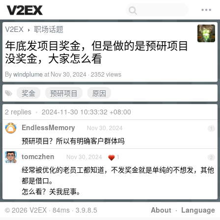
V2EX
职场话题
›
年底发项目奖金，但是做的是预研项目
没奖金，大家怎么看
By
windplume
at Nov 30, 2024 · 2352 views
奖金
预研项目
原因
2 replies
•
2024-11-30 10:33:32 +08:00
EndlessMemory
Nov 30, 2024
1
预研项目？所以有明确客户群体吗
tomczhen
Nov 30, 2024
1
2
经常被优化的老员工都知道，不发奖金就是单纯的不想发，其他
都是借口。
怎么看？关我屁事。
© 2026 V2EX · 84ms · 3.9.8.5
About
·
Language