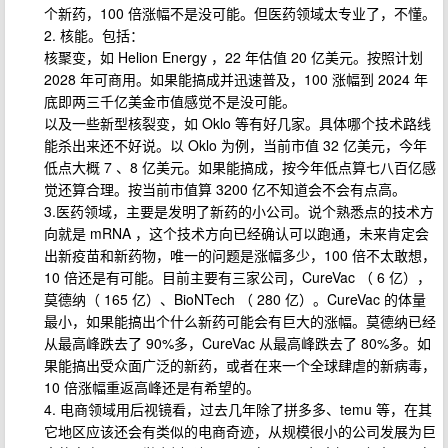
个新药，100 倍涨幅不是没可能。但医药领域太专业了，不懂。
2. 核能。包括：
核聚变，如 Helion Energy ，22 年估值 20 亿美元。按照计划
2028 年可商用。如果能搞成并迅速普及，100 涨幅到 2024 年
底即两三千亿美金市值感觉不是没可能。
以及一些新型核裂变，如 Oklo 等有好几家。具体哪个技术路线
能杀出来还不好说。以 Oklo 为例，当前市值 32 亿美元，今年
低点大概 7 、8 亿美元。如果能搞成，按今年低点算七八百亿感
觉还算合理。按当前市值算 3200 亿不知道会不会有点高。
3.医药领域，主要是发明了新药的小公司。说个熟悉点的技术方
向就是 mRNA ，这个技术方向已经确认可以跑通，未来肯定会
出新疫苗和新药物，唯一的问题是涨幅多少，100 倍不太敢想，
10 倍还是有可能。目前主要有三家公司，CureVac （ 6 亿），
莫德纳（ 165 亿）、BioNTech （ 280 亿）。CureVac 的体量
最小，如果能搞出个什么新药可能会有巨大的涨幅。莫德纳已经
从最高峰跌去了 90%多，CureVac 从最高峰跌去了 80%多。如
果能搞出受众面广泛的新药，或者在来一个全球肆虐的新病毒，
10 倍涨幅重返高峰还是有希望的。
4. 电商领域用后视镜看，过去几年除了拼多多、temu 等，在其
它地区应该还会有类似的电商奇迹，从规模很小的公司发展为巨