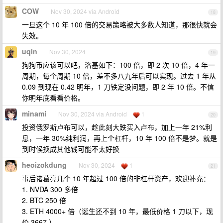
COW
Nov 30, 2024 via Android
18
一旦这个 10 年 100 倍的交易策略被大多数人知道，那很快就会
失效。
uqin
Nov 30, 2024
19
狗狗币应该可以吧，洛基如下：100 倍，即 2 次 10 倍，4 年一
周期，每个周期 10 倍，差不多八九年后可以实现。过去 1 年从
0.09 到现在 0.42 明年，1 刀铁定没问题，即 2 年 10 倍。不信
你明年底看看价格。
minami
Nov 30, 2024 via Android
1
20
投资俄罗斯卢布可以，趁此刻大跌买入卢布，加上一年 21%利
息，一年 30%纯利润，再上个杠杆，10 年 100 倍不是梦。就是
到时候换成其他钱可能不太好换
heoizokdung
Nov 30, 2024
1
21
事后诸葛亮几个 10 年超过 100 倍的非杠杆资产，欢迎补充：
1. NVDA 300 多倍
2. BTC 250 倍
3. ETH 4000+ 倍（诞生还不到 10 年，最低价格 1 刀以下，现
价 3667 ）