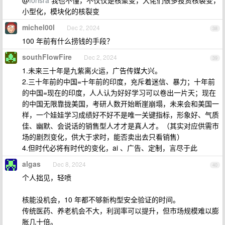
@
forisra
我也不懂，不仅仅是核聚变，大佬们很多投资核裂变，
小型化，模块化的核裂变
michel00l
Dec 2, 2024
38
100 年前有什么捞钱的手段？
southFlowFire
Dec 2, 2024
39
1.未来三十年是九紫离火运，广告传媒大兴。
2.三十年前的中国=十年前的印度，充斥着迷信、暴力；十年前
的中国=现在的印度，人人认为好好学习可以卷出一片天；现在
的中国无限靠拢美国，考研人数开始断崖崩塌，未来会和美国一
样，一个娃娃学习成绩好不好不是唯一关键指标，形象好、气质
佳、幽默、会说话的销售型人才才是真人才。（其实对应供需市
场的剧烈变化，供大于求时，能否卖出去只看销售）
4.但时代必将有时代的变化，ai 、广告、定制，言尽于此
algas
Dec 8, 2024
40
个人拙见，轻喷
核能没机会，10 年都不够新构型安全验证的时间。
传统医药、养老机会不大，利润率可以提升，但市场规模难以膨
胀几十倍。