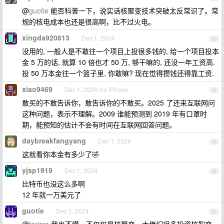
@
guotie
能否科普一下，说实话核聚变技术突破太反常识了。常
规的核电成本也还是很高啊，比不过火电。
xingda920813
Dec 1, 2024
33
没用的, 一般人是不敢往一个项目上投很多钱的, 给一个项目投本
金 5 万的话, 就算 10 倍也才 50 万, 够干嘛的, 还没一年工资高.
投 50 万本金往一个篮子里, 你敢嘛? 现在觉得攒钱还得靠工资.
xiao9469
Dec 1, 2024 via iPhone
34
敢买的不敢告诉你，敢告诉你的不敢买。2025 了还来互联网问
这种问题，表示不理解。2009 谁能预测到 2019 年有口罩时
期，能预知的估计不会有时间在互联网回答问题。
daybreakfangyang
Dec 1, 2024
35
这就看你本金有多少了🤣
yjsp1919
Dec 1, 2024
36
比特币也没这么多啊
12 年就一万美元了
guotie
Dec 2, 2024
37