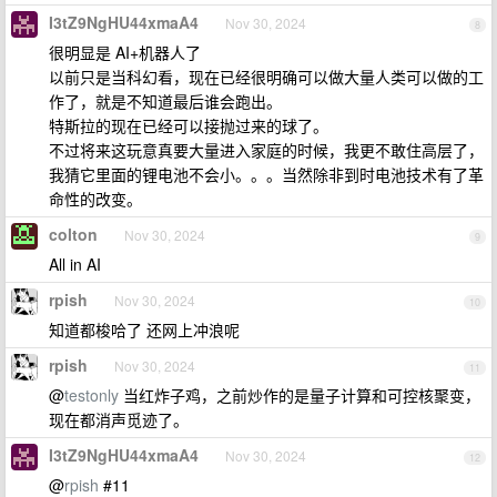
I3tZ9NgHU44xmaA4
Nov 30, 2024
8
很明显是 AI+机器人了
以前只是当科幻看，现在已经很明确可以做大量人类可以做的工
作了，就是不知道最后谁会跑出。
特斯拉的现在已经可以接抛过来的球了。
不过将来这玩意真要大量进入家庭的时候，我更不敢住高层了，
我猜它里面的锂电池不会小。。。当然除非到时电池技术有了革
命性的改变。
colton
Nov 30, 2024
9
All in AI
rpish
Nov 30, 2024
10
知道都梭哈了 还网上冲浪呢
rpish
Nov 30, 2024
11
@
testonly
当红炸子鸡，之前炒作的是量子计算和可控核聚变，
现在都消声觅迹了。
I3tZ9NgHU44xmaA4
Nov 30, 2024
12
@
rpish
#11