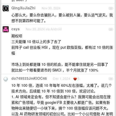
QingXuJiaZhi
Nov 30, 2024
22
心那么大，要么你去骗别人，要么被别人骗，要么运气逆天。我
想不到第四种可能了。
csys
Nov 30, 2024 via Android
23
期权呗
三天能赚 10 倍以上的多了去了
前阵子 call 创业板 HSI ，现在 put 欧指亚指，都有过 10 倍的涨
幅
市场上到处都是赚 10 倍的机会，能不能拿住就是另一回事了
就比如一个眼看要退市的 SMCI ，半个月就涨了 130%
do749533JmKlOC46
Dec 1, 2024
6
24
10 年 100 倍，连续 10 年每年 60%左右涨幅，太难了。说几个
技术方向，后续能 10 年 10 倍到 100 倍，欢迎讨论。
1. AI 领域肯定会有，但不知道会是什么？我猜可能会出现在搜
索和广告领域，毕竟 google\FB 主要收入都是广告。如果有新
物种出来随便切一小块下来，搞个 100 倍涨幅应该问题不大。
以及 AI 药物研发领域的初创公司。比如一个小公司借助 AI 发明