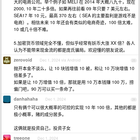
大的电商公司。举个例子如 MELI 在 2014 年大概八九十，现在
2000, 10 年二十多倍。如果再往前看 09 年只要 7 美元左右。
SEA17 年 10 元，最高 370 左右（ SEA 的主要盈利是游戏不是
电商）。相信未来 10 年还会有类似的电商奇迹，100 倍太难，
10 或几十倍不难。
5.加密货币领域完全不懂，但似乎经常有妖币大涨 XX 倍？各人
认为不能带来现金流的都是庞氏骗局。欢迎懂的朋友说说。
zerovoid
Dec 1, 2024 via Android
25
抛开本金不谈么，让 10 块钱增值 10 被，和让 10 万块增值 10
倍差多了。
如果是让 10 万增值 10 倍，那就是用 10 万本钱赚 100 万，捞
偏门吧，90 万可以买一条命了。
danhahaha
Dec 1, 2024
26
只有俩个可以很大概率的可控的实现 10 年 100 倍，其他的都是
极小概率，赌的成分居多。
这俩就是投资自己，投资子女
treeone
Dec 1, 2024
27