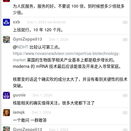
为人民服务，服务的好，不要说 100 倍，到时候想多少倍就多
少倍。
xxb
Dec 1, 2024 via Android
28
上班就行，10 年 120 个月。
GyroZeppeli13
Dec 1, 2024
29
@
NDHT
比较认可第三点。
https://www.novaoneadvisor.com/report/us-biotechnology-
market
美国的生物医学相关产业基本上都是稳步增长的。
moderna 的 mRNA 技术最后应该能普及开来走入寻常家庭。
核聚变的话这个确实吹的成分太大了，并没有看到关键性的技术
突破。
guotie
Dec 1, 2024
30
核能相关的确实值得关注，很多大佬都下注了
iamqk
Dec 1, 2024
31
一个敢问 一群敢答
GyroZeppeli13
Dec 1, 2024
32