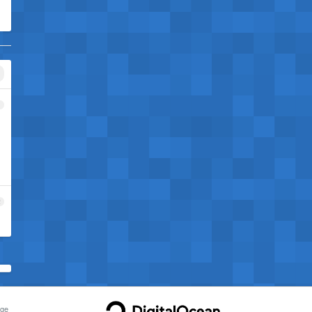
1
2
ge