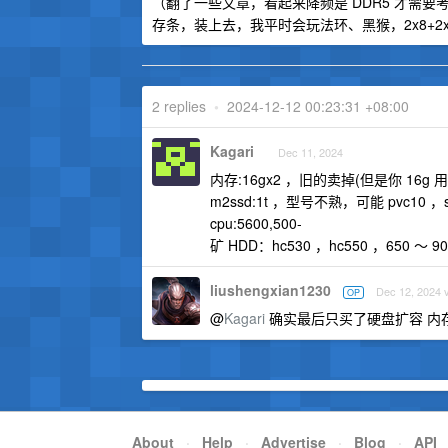
（翻了一些文章，看起来降频是 DDR5 才需要考
存条，装上去，我平时会玩法环、黑猴，2x8+2x
2 replies
•
2024-12-12 00:23:31 +08:00
Kagari
Dec 11, 2024
内存:16gx2 ，旧的卖掉(但是你 16g
m2ssd:1t ，型号不熟，可能 pvc10 ，
cpu:5600,500-
矿 HDD：hc530 ，hc550 ，650 ～ 90
liushengxian1230
Dec 12, 2024 v
OP
@
Kagari
确实最后只买了硬盘扩容 内存
About
·
Help
·
Advertise
·
Blog
·
API