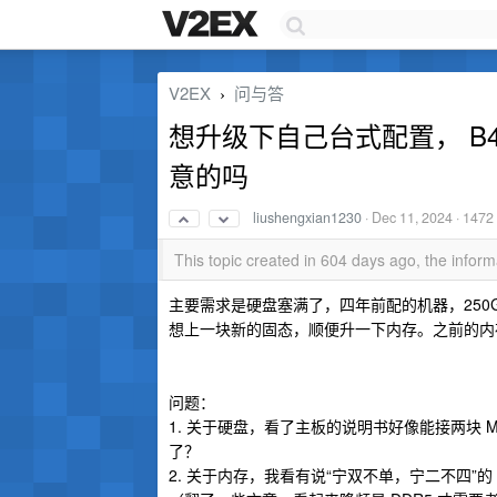
V2EX
问与答
›
想升级下自己台式配置， B
意的吗
liushengxian1230
·
Dec 11, 2024
· 1472
This topic created in 604 days ago, the info
主要需求是硬盘塞满了，四年前配的机器，250G 固
想上一块新的固态，顺便升一下内存。之前的内存是 8G
问题：
1. 关于硬盘，看了主板的说明书好像能接两块 M
了？
2. 关于内存，我看有说“宁双不单，宁二不四