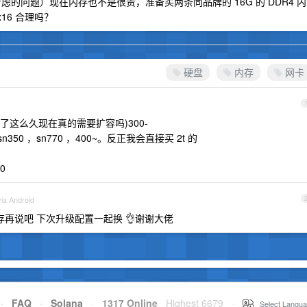
虑的问题）现在内存也不是很贵，准备买两条同品牌的 16G 的 DDR4 内
16 合理吗？
硬盘
内存
网卡
 用了这么久现在真的需要扩容吗)300-
sn350 ，sn770 ，400~。反正我会直接买 2t 的
0
ia Android
再说吧 下次升级配置一起换 👌谢谢大佬
·
FAQ
·
Solana
·
1317 Online
Highest 6679
·
Select Langua