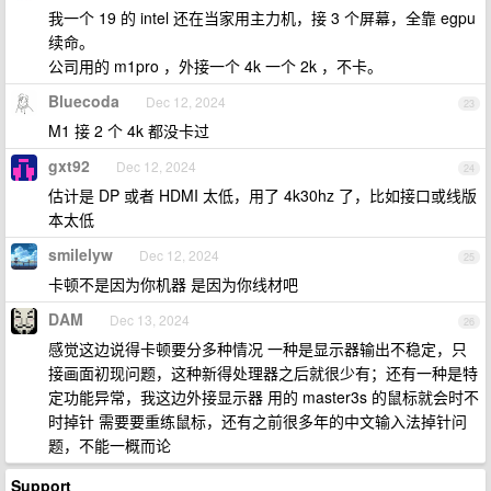
我一个 19 的 intel 还在当家用主力机，接 3 个屏幕，全靠 egpu
续命。
公司用的 m1pro ，外接一个 4k 一个 2k ，不卡。
Bluecoda
Dec 12, 2024
23
M1 接 2 个 4k 都没卡过
gxt92
Dec 12, 2024
24
估计是 DP 或者 HDMI 太低，用了 4k30hz 了，比如接口或线版
本太低
smilelyw
Dec 12, 2024
25
卡顿不是因为你机器 是因为你线材吧
DAM
Dec 13, 2024
26
感觉这边说得卡顿要分多种情况 一种是显示器输出不稳定，只
接画面初现问题，这种新得处理器之后就很少有；还有一种是特
定功能异常，我这边外接显示器 用的 master3s 的鼠标就会时不
时掉针 需要要重练鼠标，还有之前很多年的中文输入法掉针问
题，不能一概而论
Support