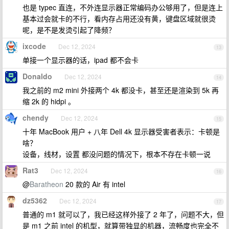
也是 typec 直连，不外连显示器正常编码办公够用了，但是连上
基本过会就卡的不行，看内存占用还没有黄，键盘区域就很烫
呢，是不是发烫引起了降频？
ixcode
Dec 12, 2024
13
单接一个显示器的话，ipad 都不会卡
Donaldo
Dec 12, 2024
14
我之前的 m2 mini 外接两个 4k 都没卡，甚至还是渲染到 5k 再
缩 2k 的 hidpi 。
chendy
Dec 12, 2024
15
十年 MacBook 用户 + 八年 Dell 4k 显示器受害者表示：卡顿是
啥？
设备，线材，设置 都没问题的情况下，根本不存在卡顿一说
Rat3
Dec 12, 2024
16
@
Baratheon
20 款的 Air 有 intel
dz5362
Dec 12, 2024
17
普通的 m1 就可以了，我已经这样外接了 2 年了，问题不大，但
是 m1 之前 intel 的机型，就算带独显的机器，流畅度也完全不