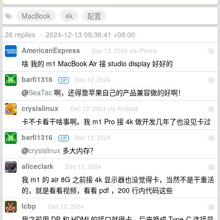
MacBook
4k
配置
26 replies
•
2024-12-13 09:36:41 +08:00
AmericanExpress
Dec 12, 2024 via iPhone
1
啥 我的 m1 MacBook Air 接 studio display 好好的
barfi1316
Dec 12, 2024
OP
2
@
SeaTac
啊，还得靠苹果自己的产品兼容做的好啊！
crysislinux
Dec 12, 2024 via Android
3
卡不卡看干啥事啊。我 m1 Pro 接 4k 做开发几年了也没见卡过
barfi1316
Dec 12, 2024
OP
4
@
crysislinux
多大内存？
aliceclark
Dec 12, 2024
5
我 m1 的 air 8G 之前接 4k 显示器也没觉得卡，当然不是干重活
的，就是看看视频，看看 pdf ，200 行内代码这些
lcbp
Dec 12, 2024
6
我之前用 DP 和 HDMI 的接口就很卡，后来换成 Type-C 连接显