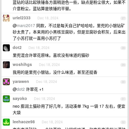
蓝钻的话比起铁锤各方面稍逊色一些，缺点是粉尘很大，如果不
介意粉尘，蓝钻算是铁锤的平替。
uriel2333
Dec 18, 2024
27
@
marc2017
同款，不过是每天自己铲哈哈哈，里兜的小银钻矿
砂太贵了，本来用的小黑核豆腐砂，但是豆腐砂会积灰，后来出
了小苏打就一直用小苏打了
dot2
Dec 18, 2024
28
里兜混合许翠花原味。喜欢没有味道的猫砂
woshihgs
Dec 18, 2024
29
我用的是里兜小银钴，没什么味道，甚至还挺香
yarawen
Dec 18, 2024
30
@
dot2
许翠花 +1
sayoko
Dec 18, 2024
31
neo 膨润土猫砂用了好几年，活动凑单 7kg 一袋 17 左右，便宜
大袋
leehaoze98
Dec 18, 2024
32