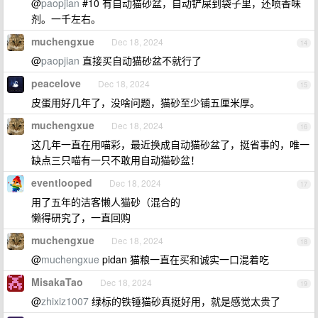
@
paopjian
#10 有自动猫砂盆，自动铲屎到袋子里，还喷香味
剂。一千左右。
muchengxue
Dec 18, 2024
14
@
paopjian
直接买自动猫砂盆不就行了
peacelove
Dec 18, 2024
15
皮蛋用好几年了，没啥问题，猫砂至少铺五厘米厚。
muchengxue
Dec 18, 2024
16
这几年一直在用喵彩，最近换成自动猫砂盆了，挺省事的，唯一
缺点三只喵有一只不敢用自动猫砂盆！
eventlooped
Dec 18, 2024
17
用了五年的洁客懒人猫砂（混合的
懒得研究了，一直回购
muchengxue
Dec 18, 2024
18
@
muchengxue
pidan 猫粮一直在买和诚实一口混着吃
MisakaTao
Dec 18, 2024
19
@
zhixiz1007
绿标的铁锤猫砂真挺好用，就是感觉太贵了