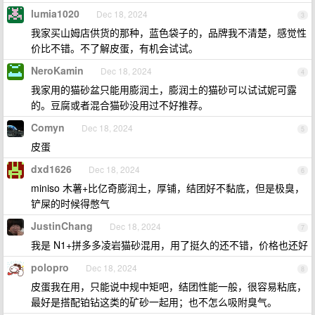
lumia1020
Dec 18, 2024
3
我家买山姆店供货的那种，蓝色袋子的，品牌我不清楚，感觉性
价比不错。不了解皮蛋，有机会试试。
NeroKamin
Dec 18, 2024
4
我家用的猫砂盆只能用膨润土，膨润土的猫砂可以试试妮可露
的。豆腐或者混合猫砂没用过不好推荐。
Comyn
Dec 18, 2024
5
皮蛋
dxd1626
Dec 18, 2024
6
miniso 木薯+比亿奇膨润土，厚铺，结团好不黏底，但是极臭，
铲屎的时候得憋气
JustinChang
Dec 18, 2024
7
我是 N1+拼多多凌岩猫砂混用，用了挺久的还不错，价格也还好
polopro
Dec 18, 2024
8
皮蛋我在用，只能说中规中矩吧，结团性能一般，很容易粘底，
最好是搭配铂钻这类的矿砂一起用；也不怎么吸附臭气。