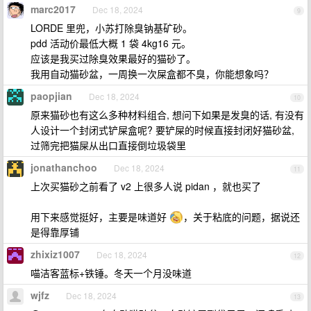
marc2017
Dec 18, 2024
9
LORDE 里兜，小苏打除臭钠基矿砂。
pdd 活动价最低大概 1 袋 4kg16 元。
应该是我买过除臭效果最好的猫砂了。
我用自动猫砂盆，一周换一次屎盒都不臭，你能想象吗？
paopjian
Dec 18, 2024
10
原来猫砂也有这么多种材料组合, 想问下如果是发臭的话, 有没有
人设计一个封闭式铲屎盒呢? 要铲屎的时候直接封闭好猫砂盆,
过筛完把猫屎从出口直接倒垃圾袋里
jonathanchoo
Dec 18, 2024
11
上次买猫砂之前看了 v2 上很多人说 pidan ，就也买了
用下来感觉挺好，主要是味道好
，关于粘底的问题，据说还
是得靠厚铺
zhixiz1007
Dec 18, 2024
12
喵洁客蓝标+铁锤。冬天一个月没味道
wjfz
Dec 18, 2024
13