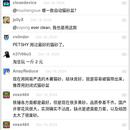
closedevice
Dec 18, 2024
20
@
muchengxue
哪一款自动猫砂盆？
jellyX
Dec 18, 2024
21
@
zxyong
ever clean, 我也是用这款
vv0nder
Dec 18, 2024
22
PETSHY 用过最好的猫砂了。
n37r06u3
Dec 18, 2024
23
淘豆玩 一斤 2 元
ArrayReduce
Dec 18, 2024
24
现在用网易严选的木薯猫砂，结块良好，就是容易被猫带出来，
推荐用封闭式猫砂盆
vesx484
Dec 18, 2024
25
铁锤各方面都是最好，但是现在很多黄砂，品质参差不齐。国产
许翠花风很大，实测确实不沾底，缺点是遮臭能力差，以及结团
太大了很废砂。
vesx484
Dec 18, 2024
26