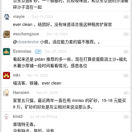
京东京造矿砂，一个钠基的，比较吸味道，和京东京造的沙漠破
碎沙子混在一起
viayie
Dec 19, 2024
33
ever clean ，结团好，没有味道适合我这种租房铲屎官
muchengxue
Dec 19, 2024
34
@
closedevice
小佩，适应能力差的猫不推荐。。
Evenxiao
Dec 25, 2024
OP
35
看起来还是 pidan 推荐的多一些，现在打算皮蛋膨润土沙+福丸
木薯沙厚铺一段时间看看情况，感恩各位
mkt
Apr 16, 2025
36
喵洁客、铁锤、ever clean
Hansien
Nov 21, 2025
37
家里五只猫，最近两年一直在用 miniso 的矿砂，15-18 元能买
9 斤。矿砂的好处是灰尘相对来说没那么多。
kira2
Jul 28 via iPhone
38
普瑞特无香。
没有缺点，是的，没有