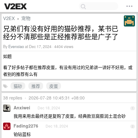
V2EX
宠物
›
兄弟们有没有好用的猫砂推荐，某书已
经分不清那些是正经推荐那些是广子了
By
Evenxiao
at Dec 17, 2024 · 4404 views
如题
看了好多帖子都在推荐皮蛋，有没有用过的兄弟讲一讲好不好用，或
者别的推荐有么有
猫砂
推荐
皮蛋
38 replies
•
2026-07-28 10:45:31 +08:00
Anxiwei
Dec 18, 2024
1
我用来用去最终还是复购了皮蛋，经典款豆腐膨润土混合砂
Fading2276
Dec 18, 2024
2
铂钻蓝标