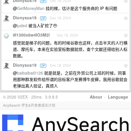
Dionysus19
Dec 18, 2024
OP
3
@
GetMoneyMan
挂的梯，估计是这个服务商的 IP 有问题
Dionysus19
Dec 18, 2024
OP
4
@
juded
被当人矿挖了🥹
9I1300x6w4IO3M2l
Dec 18, 2024
5
感觉就是梯子的问题，有的时候谷歌也这样，点击半天的人行横
道、摩托车，本来在实验室标数据就烦，查个文献还得给别人标
数据。
Dionysus19
Dec 18, 2024
OP
6
@
baibaibai0126
就是就是，之前在外贸公司上班的时候，同事
用那种群发软件给所谓的目标客户发赛博牛皮藓，我用谷歌就会
老弹出真人验证，真烦人
© 2026 V2EX · 25ms · 3.9.8.5
About
·
Language
AnySearch 学生&开发者成长计划