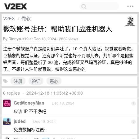
V2EX
微软
›
微软账号注册：帮助我们战胜机器人
By
Dionysus19
at Dec 18, 2024 · 2833 views
注册个微软账户真是给哥们弄吐了，10 个真人验证，视觉或者听觉，
巨抽象的视觉认证，还有那个听觉也好不到哪儿去，判断哪个是假蜜
蜂声音，哥们整整听了 20 遍，完成验证又尼玛再验证，真是够够的
了。不想让人注册就直说，搞得这么恶心的
注册
验证
恶心
6 replies
•
2024-12-18 11:05:42 +08:00
GetMoneyMan
Dec 18, 2024
1
应该 IP 不干净吧
juded
Dec 18, 2024
2
免费数据标注员~