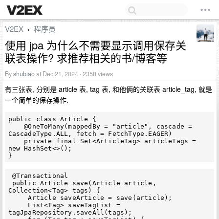
V2EX
程序员
›
使用 jpa 为什么不需要显示调用保存关
联表操作? 求推荐相关的书/博客等
By
shubiao
at Dec 21, 2024 · 2358 views
有三张表, 分别是 article 表, tag 表, 和他俩的关联表 article_tag, 就是
一个简单的保存操作.
public class Article {

    @OneToMany(mappedBy = "article", cascade = 
CascadeType.ALL, fetch = FetchType.EAGER)

    private final Set<ArticleTag> articleTags = 
new HashSet<>();

 @Transactional

 public Article save(Article article, 
Collection<Tag> tags) {

     Article saveArticle = save(article);

     List<Tag> saveTagList = 
tagJpaRepository.saveAll(tags);
