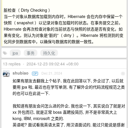
脏检查（ Dirty Checking ）
当一个对象从数据库加载到内存时，Hibernate 会在内存中保留一个
快照（ snapshot ）以记录对象在加载时的状态。在事务提交之前，
Hibernate 会再次检查对象的当前状态与快照的状态是否有变化，如
果有变化，则认为对象是“脏的”（ dirty ）。Hibernate 将检测到的变
化同步到数据库中，以确保与数据库的数据一致性。
jpa
事务
持久化
13 replies
•
2024-12-23 09:02:44 +08:00
shubiao
Dec 21, 2024
OP
1
如果有朋友去翻我上个帖子, 我在此回答以下, 外企过了, 以后就
要用 jpa 啦, 最近也在学写单测, 有了解外企的代码流程规范之类
的也可以在此说一下.
我知道有朋友会问怎么进的外企, 我也说一下, 其实说白了就是对
xx 外包而已, 就是正常 boss 直聘投简历, 并不是非常高大上
kong, IBM, microsoft 之类的.
英语呢? 面试看我英语太菜了, 用汉语面试的, 能过只能说是感谢