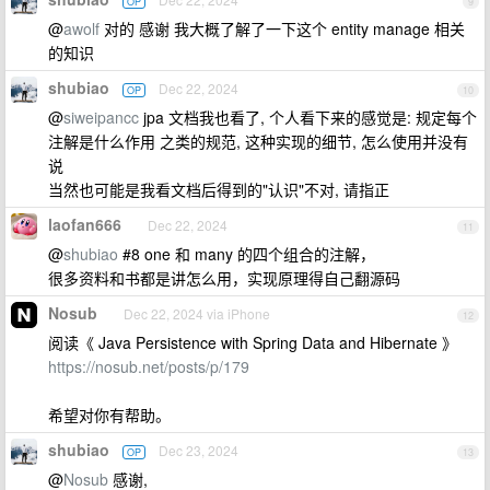
OP
9
@
awolf
对的 感谢 我大概了解了一下这个 entity manage 相关
的知识
shubiao
Dec 22, 2024
OP
10
@
siweipancc
jpa 文档我也看了, 个人看下来的感觉是: 规定每个
注解是什么作用 之类的规范, 这种实现的细节, 怎么使用并没有
说
当然也可能是我看文档后得到的"认识"不对, 请指正
laofan666
Dec 22, 2024
11
@
shubiao
#8 one 和 many 的四个组合的注解，
很多资料和书都是讲怎么用，实现原理得自己翻源码
Nosub
Dec 22, 2024 via iPhone
12
阅读《 Java Persistence with Spring Data and Hibernate 》
https://nosub.net/posts/p/179
希望对你有帮助。
shubiao
Dec 23, 2024
OP
13
@
Nosub
感谢,