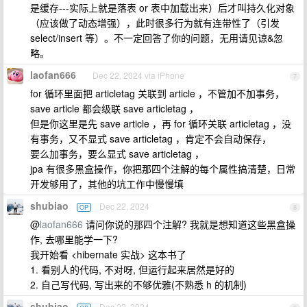
是缓存---实际上就是落表 or 表中加载出来）后才叫持久化对象
（应该做了动态增强），此时很多行为就有连带性了（引发
select/insert 等）。不一定回答了你的问题，无用请见谅&忽
略。
laofan666
Dec 22, 2024 via iPhone
7
for 循环里面把 articletag 关联到 article ，不管加不加事务，
save article 都会级联 save articletag ，
但是你这里是先 save article ，再 for 循环关联 articletag ，没
有事务，又不显式 save articletag ，肯定不会自动保存，
要么加事务，要么显式 save articletag ，
jpa 有很多黑盒操作，你把那四个注解的每个属性搞清楚，日常
开发够用了，其他的坑工作中慢慢填
shubiao
Dec 22, 2024
OP
8
@
laofan666
请问你说的那四个注解? 我就是想知道这些黑盒操
作, 去哪里能学一下?
我开始看 <hibernate 实战> 这本书了
1. 看别人的代码, 不对呀, 但运行起来居然是好的
2. 自己写代码, 写出来的不够优雅(不熟悉 h 的机制)
shubiao
Dec 22, 2024