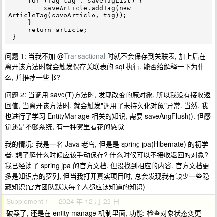
     for (Tag tag : saveTagList) {

         saveArticle.addTag(new 
ArticleTag(saveArticle, tag));

     }

     return article;

问题 1: 当我不加 @
Transactional
时就不会保存到关联表, 加上后在
离开该方法时就会触发保存关联表的 sql 执行. 能否给解释一下为什
么, 并推荐一些书?
问题 2: 当调用 save(T)方法时, 发现改变的原对象. 所以我没有接收返
回值, 当离开该方法时, 就会触发"调用了未持久化对象"异常. 当然, 我
也进行了学习 EntityManage 相关的知识, 需要 saveAngFlush(). 但感
觉还是不够系统, 有一种雾里看花的感觉
我的情况: 我是一名 Java 老鸟, 但是是 spring jpa(Hibernate) 的初学
者, 想了解什么时候应该手动保存? 什么时候可以不接收返回的对象?
我已经读了 spring jpa 的官方文档, 但没找到相应的内容. 官方文档更
多是知识点的罗列, 但当我打开真实项目时, 总会发现我有缺少一些隐
藏知识(官方团队默认每个人都应该知道的知识)
Supplement 1 · 2024 年 12 月 22 日
破案了, 还是在 entity manage 机制里面, 功能: 检查对象状态变更