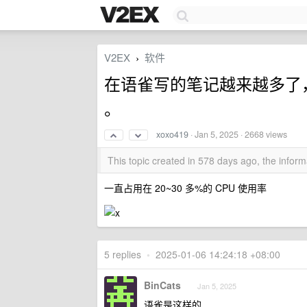
V2EX
软件
›
在语雀写的笔记越来越多了，
。
xoxo419
·
Jan 5, 2025
· 2668 views
This topic created in 578 days ago, the info
一直占用在 20~30 多%的 CPU 使用率
5 replies
•
2025-01-06 14:24:18 +08:00
BinCats
Jan 5, 2025
语雀是这样的