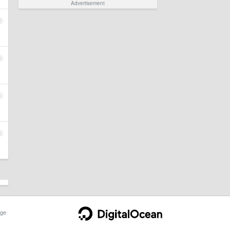
Advertisement
2
3
4
5
ge