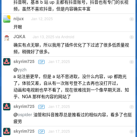
抖音啊，基本 b 站 up 主都有抖音账号，抖音也有专门的长视
频，虽然不喜欢抖音，但是内容确实丰富
nijux
Jan 12, 2025
4
开眼
JQKA
Jan 13, 2025 via Android
5
确实有点无聊，所以我用了插件优化了下过滤了很多低质量视
频，稍微好了很多。
skyrim725
Jan 17, 2025
OP
6
@
yyzh
a 站注册更早，但是 a 站不思进取，没什么内容，up 都跑光
了，体验又差，自从有一次账号登不上去再也没打开过，
动画和电视剧也早不看了，现在很难找到一个像早期天涯、知
乎、NGA 那样有内容的网站了
skyrim725
Jan 17, 2025
OP
7
@
ospider
油管和抖音推荐总是推看过的相似内容，看多了也挺
疲劳
skyrim725
Jan 17, 2025
OP
8