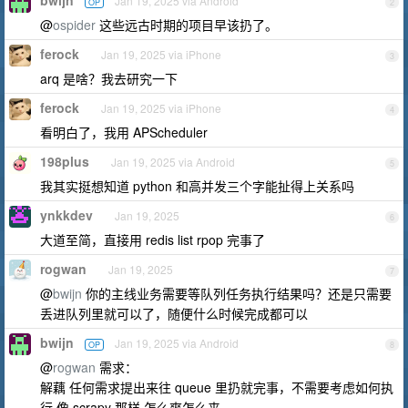
bwijn
Jan 19, 2025 via Android
OP
2
@
ospider
这些远古时期的项目早该扔了。
ferock
Jan 19, 2025 via iPhone
3
arq 是啥？我去研究一下
ferock
Jan 19, 2025 via iPhone
4
看明白了，我用 APScheduler
198plus
Jan 19, 2025 via Android
5
我其实挺想知道 python 和高并发三个字能扯得上关系吗
ynkkdev
Jan 19, 2025
6
大道至简，直接用 redis list rpop 完事了
rogwan
Jan 19, 2025
7
@
bwijn
你的主线业务需要等队列任务执行结果吗？还是只需要
丢进队列里就可以了，随便什么时候完成都可以
bwijn
Jan 19, 2025 via Android
OP
8
@
rogwan
需求：
解藕 任何需求提出来往 queue 里扔就完事，不需要考虑如何执
行 像 scrapy 那样 怎么爽怎么来