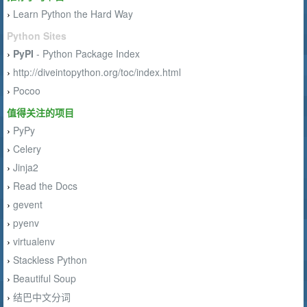
Learn Python the Hard Way
›
Python Sites
PyPI
- Python Package Index
›
http://diveintopython.org/toc/index.html
›
Pocoo
›
值得关注的项目
PyPy
›
Celery
›
Jinja2
›
Read the Docs
›
gevent
›
pyenv
›
virtualenv
›
Stackless Python
›
Beautiful Soup
›
结巴中文分词
›