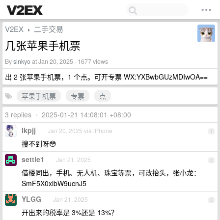
V2EX
二手交易
›
几张苹果手机票
By
sinkyo
at Jan 20, 2025 · 1677 views
出 2 张苹果手机票，1 个点。可开专票 WX:YXBwbGUzMDIwOA==
苹果手机票
专票
点
3 replies
•
2025-01-21 14:08:01 +08:00
lkpjj
Jan 20, 2025 via iPhone
1
搜不到呀😳
settle1
Jan 21, 2025
2
借楼同出，手机、无人机、珠宝等票，可改抬头，张小龙：
SmF5X0xlbW9ucnJ5
YLGG
Jan 21, 2025
3
开出来的税率是 3%还是 13%？