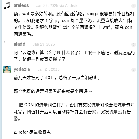
areless
Jan 23, 2025 via Android
4
额，waf 是必须的啊。还有回源策略，range 很容易打掉目标机
的。比如我请求 1 字节，cdn 却全量回源，流量直接放大*目标
文件倍数。你服务器能扛 cdn 全量回源吗？上 waf ，研究 cdn
回源策略。
aladd
Jan 23, 2025
5
阿里云边缘计算（忘了叫什么名了）里限一下速吧，别满速运行
了，随便一刷就直接爆量了。
yedaxia
Jan 24, 2025
6
前几天才被刷了 50T ，总结了一点血泪教训。
那个免费的运营报表看起来就是个摆设～
1. 把 CDN 的流量阈值打开，否则有突发流量可能会把流量包消
耗完，阈值打开后可以自动停掉并会有告警，突发流量没有告
警。
2. refer 尽量收紧点