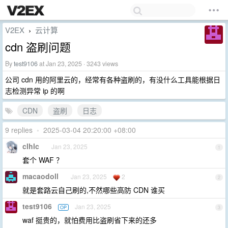
V2EX
云计算
›
cdn 盗刷问题
By
test9106
at Jan 23, 2025 · 3243 views
公司 cdn 用的阿里云的，经常有各种盗刷的，有没什么工具能根据日
志检测异常 ip 的啊
CDN
盗刷
日志
9 replies
•
2025-03-04 20:20:00 +08:00
clhlc
Jan 23, 2025
1
套个 WAF ？
macaodoll
Jan 23, 2025
2
2
就是套路云自己刷的,不然哪些高防 CDN 谁买
test9106
Jan 23, 2025
OP
3
waf 挺贵的，就怕费用比盗刷省下来的还多