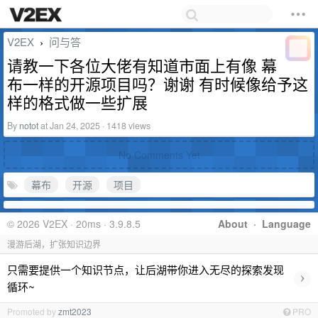
V2EX
问与答
›
请教一下各位大佬有知道市面上有像 幕
布一样的开源项目吗？谢谢 有时候像给予这
样的格式做一些扩展
By
notot
at Jan 24, 2025 · 1418 views
No Comments Yet
幕布
开源
项目
© 2026 V2EX · 20ms · 3.9.8.5
About
·
Language
漫游后湖，扩张知识边界
只需要提供一个知识节点，让后湖带你进入无尽的探索发现
›
循环~
Promoted by
zmt2023
PRO