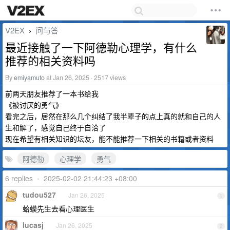
V2EX
问与答
›
最近接触了一下阿德勒心理学，有什么
推荐的相关资料吗
By
emiyamuto
at Jan 26, 2025 · 2517 views
前两天朋友推荐了一本书给我
《被讨厌的勇气》
看完之后，居然在那么几个纠结了我半辈子的点上真的就和自己的人
生和解了，感觉自己终于自洽了
现在希望有相关知识的坛友，能不能推荐一下相关的书籍或者资料
阿德勒
心理学
勇气
6 replies
•
2025-02-02 21:44:23 +08:00
tudou527
Jan 26, 2025
1
蛤蟆先生去看心理医生
lucasj
Jan 26, 2025
2