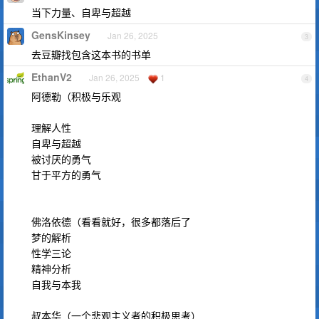
当下力量、自卑与超越
GensKinsey
Jan 26, 2025
3
去豆瓣找包含这本书的书单
EthanV2
Jan 26, 2025
1
4
阿德勒（积极与乐观
理解人性
自卑与超越
被讨厌的勇气
甘于平方的勇气
佛洛依德（看看就好，很多都落后了
梦的解析
性学三论
精神分析
自我与本我
叔本华（一个悲观主义者的积极思考）