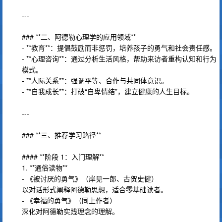
---
### **二、阿德勒心理学的应用领域**
- **教育**：提倡鼓励而非惩罚，培养孩子的勇气和社会责任感。
- **心理咨询**：通过分析生活风格，帮助来访者重构认知和行为
模式。
- **人际关系**：强调平等、合作与共同体意识。
- **自我成长**：打破“自卑情结”，建立健康的人生目标。
---
### **三、推荐学习路径**
#### **阶段 1：入门理解**
1. **通俗读物**
- 《被讨厌的勇气》（岸见一郎、古贺史健）
以对话形式阐释阿德勒思想，适合零基础读者。
- 《幸福的勇气》（同上作者）
深化对阿德勒实践理念的理解。