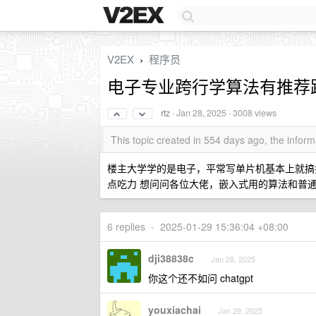
V2EX
程序员
›
电子专业跨行学算法有推荐
rtz
·
Jan 28, 2025
· 3008 views
This topic created in 554 days ago, the info
楼主大学学的是电子，平常写单片机基本上就搞
点吃力 想问问各位大佬，嵌入式用的算法和普
6 replies
•
2025-01-29 15:36:04 +08:00
dji38838c
Jan 28, 2025
你这个还不如问 chatgpt
youxiachai
Jan 29, 2025