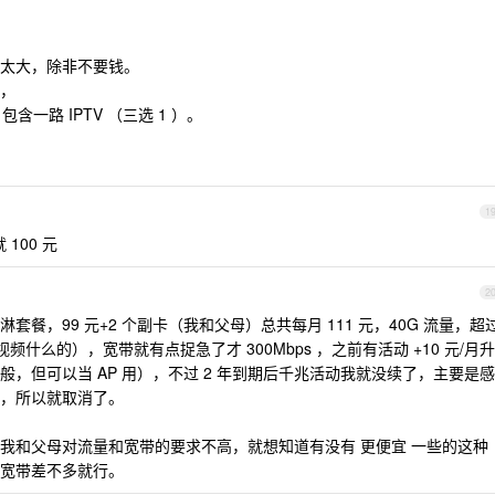
太大，除非不要钱。
，
包含一路 IPTV （三选 1 ）。
1
100 元
2
餐，99 元+2 个副卡（我和父母）总共每月 111 元，40G 流量，超
视频什么的），宽带就有点捉急了才 300Mbps ，之前有活动 +10 元/月升
，但可以当 AP 用），不过 2 年到期后千兆活动我就没续了，主要是感
，所以就取消了。
我和父母对流量和宽带的要求不高，就想知道有没有 更便宜 一些的这种
宽带差不多就行。