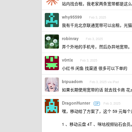
站内找合租，我老家两条宽带都是这么
why95599
Feb 3, 2025
我有千兆北京联通宽带可以出租，光猫押金 2 
robinray
Feb 3, 2025
弄个外地的手机号，然后办异地宽带。
v0rtix
Feb 3, 2025
小红书 闲鱼 找渠道 很多可以下单的
btpuadom
Feb 3, 2025 via iPad
如果长期使用宽带的话 就去找卡商 花
DragonHunter
Feb 3, 2025
OP
嘿，移动给了方案了，这个 59 元每个
1 、移动云盘 4T 、咪咕视频钻石会员