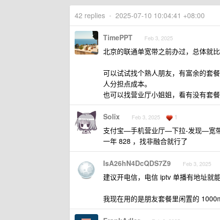
42 replies
•
2025-07-10 10:04:41 +08:00
TimePPT
Feb 3, 2025
北京的联通单宽带之前办过，总体就比
可以试试找个熟人朋友，有富余的套餐
人分担点成本。
也可以找营业厅小姐姐，看有没有套餐
Solix
1
Feb 3, 2025
支付宝—手机营业厅—下拉-发现—宽带中
一年 828 ，找非融合就行了
IsA26hN4DcQDS7Z9
Feb 3, 2025
建议开电信，电信 iptv 单播有地址就
我现在用的是朋友套餐里闲置的 1000m