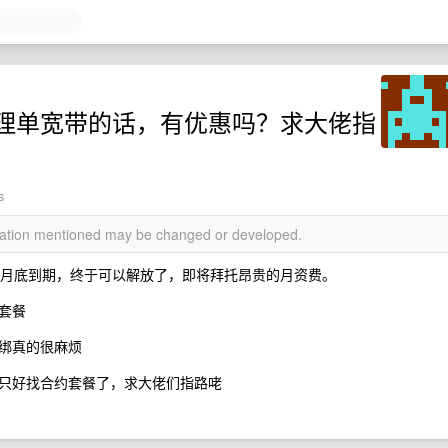
理单宽带的话，有优惠吗？求大佬指
s
rmation mentioned may be changed or developed.
，2 月底到期，终于可以解放了，即将拜托昂贵的月资费。
套餐
绑真的很麻烦
只好找合约套餐了，求大佬们指路咾