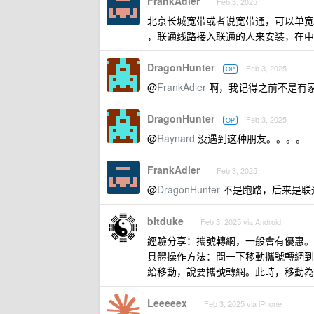
FrankAdler
Feb 3, 2025
北京长城宽带或者说宽带通，可以单宽带，我用
，联通线路接入联通的人来安装，在中国联
DragonHunter
Feb 3, 2025
OP
@
FrankAdler
啊，我记得之前不是有
DragonHunter
Feb 3, 2025
OP
@
Raynard
没遇到这种朋友。。。。
FrankAdler
Feb 3, 2025
@
DragonHunter
不是跑路，后来是联
bitduke
Feb 3, 2025 via Android
經驗分享：攜號轉網，一般會有優惠。
具體操作方法：問一下移動攜號轉網到
給移動，說要攜號轉網。此時，移動為
Leeeeex
Feb 3, 2025 via iPhone