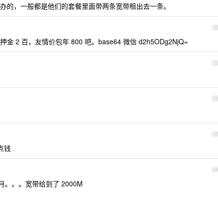
办的，一般都是他们的套餐里面带两条宽带租出去一条。
1
百，友情价包年 800 吧。base64 微信 d2h5ODg2NjQ=
1
1
1
点钱
1
月。。。宽带给到了 2000M
。