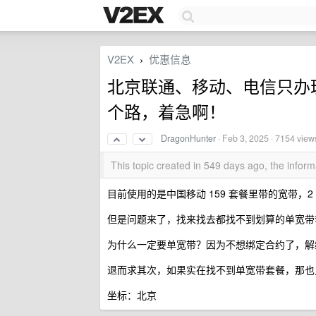
V2EX
优惠信息
›
北京联通、移动、电信只办
个路，着急啊！
DragonHunter
·
Feb 3, 2025
· 7154 view
This topic created in 549 days ago, the info
目前使用的是中国移动 159 套餐里带的宽带
但是问题来了，找来找去都找不到划算的单宽带
为什么一定要单宽带？因为不想绑定合约了，解
退而求其次，如果实在找不到单宽带套餐，那也
坐标：北京