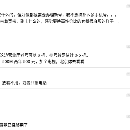
2
淋套餐什么的，但好像都是需要办理新号，我不想搞那么多手机号。。。
带着宽带、副卡什么的，感觉要换高性价比的套餐很麻烦的样子。。
2
营业厅老号可以 6 折，携号转网估计 3-5 折。
 500M 两年 500 元，加个电视，北京你去看看
2
呗，放着不用，或者只播电话
2
2
，我感觉已经够用了