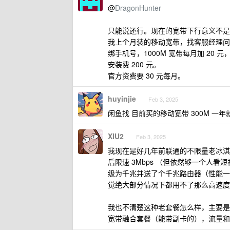
@
DragonHunter
只能说还行。现在的宽带下行意义不是
我上个月装的移动宽带，找客服经理问
绑手机号，1000M 宽带每月加 20 元，
安装费 200 元。
官方资费要 30 元每月。
huyinjie
Feb 3, 2025
闲鱼找 目前买的移动宽带 300M 一年就 
XIU2
Feb 3, 2025
我现在是好几年前联通的不限量老冰淇淋套
后限速 3Mbps （但依然够一个人看短
级为千兆并送了个千兆路由器（性能一般
觉绝大部分情况下都用不了那么高速度
我也不清楚这种老套餐怎么样，主要是
宽带融合套餐（能带副卡的），流量和