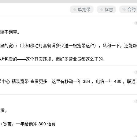
单宽带
优惠
合约
较不划算。
里的宽带（比如移动月套餐满多少送一根宽带这种），转租一下，还能帮
拆包卖的——这个其实违规，但好多营业员都这么干的。
心-精装宽带-查看更多—这里有移动一年 384 ，电信一年 480 ，联通
能看，
 宽带，一年给他冲 300 话费