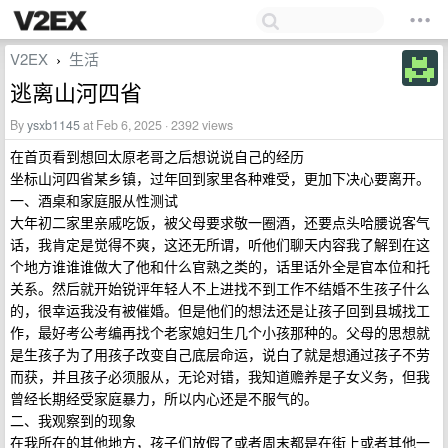
V2EX
生活
›
逃离山河四省
By
ysxb1145
at Feb 6, 2025 · 2392 views
在首页看到想回太原老哥之后想说说自己的经历
坐标山河四省某乡镇，过年回到家里各种难受，更加下决心要离开。
一、酒桌和家庭服从性测试
大年初二家里亲戚吃饭，被父母要求敬一圈酒，还要点头哈腰说客气
话，我肯定是觉得不爽，这还无所谓，听他们聊天内容我了解到在这
个地方谁谁谁做大了他和什么官熟之类的，话里话外全是官本位和托
关系。然后就开始锐评年轻人不上进找不到工作不结婚不生孩子什么
的，很幸运我没有被催婚。但是他们的想法还是让孩子回到县城找工
作，最好考公考编再找个老家媳妇生几个小孩那种的。父母的思想就
是生孩子为了用孩子改变自己底层命运，说白了就是想通过孩子不劳
而获，并且孩子必须服从，无论对错，我知道赡养是子女义务，但我
曾经长期经受家庭暴力，所以内心还是不服气的。
二、我观察到的现象
在我所在的其他地方，孩子们放假了或者周末都是在街上或者其他一