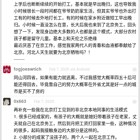
上学后也断断续续的开始打工，基本就是早出晚归，这也导致我
小时候很长一段时间都在爷爷奶奶家生活，但其实爷爷也外出打
工有的时候去外地打长工，有的时候在家乡附近做短工早出晚
归。小时候一直没怎么在意，长大后我也来到了北京务工，回头
想了一下，发现身边绝大多数的人也都是这个模式，大部分农村
孩子都是留守儿童。基本上和天伦之乐绝缘
最近厌恶了在京工作，感觉我家两代人的青春和血液都奉献给了
北京。河北人天生就要为北京牺牲吗？！
-------
fogjoeswtich
Feb 7, 2025 via Android
2
同山河四省，如果有能力就逃离，不过我感觉大概率四五十后可
能还得回去，毕竟靠自己的努力大概率在外省尤其是好一点的城
市是买不了房的
0x663
Feb 7, 2025
3
再补充一些我在北京打工见到的非北京本地同事的生活模式
1. 很多已经成家的，有孩子的大概就是媳妇带着孩子在老家，丈
夫就自己在北京务工，然后到月把工资打回家里一些，这种情况
的很多，起码我接触身边的大部分是这样的。
2. 小部分的成家了没孩子的，两个人一起在北京工作。