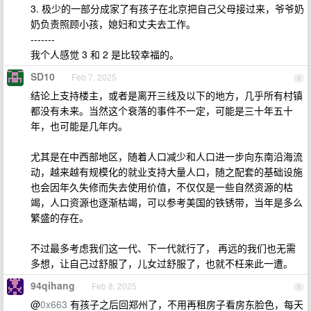
3. 极少的一部分成家了有孩子在北京把自己父母接过来，爷爷奶
奶负责照顾小孩，媳妇和丈夫去工作。
-------
我个人感觉 3 和 2 是比较幸福的。
SD10
Feb 7, 2025
4
结论上支持楼主，或者是离开三线及以下的地方，几乎所有村镇
都没有未来。当然这个衰落的事件不一定，可能是三十年五十
年，也可能是几年内。
尤其是在中西部地区，随着人口减少和人口进一步向东南沿海流
动，越来越有规模化的就业支持大量人口，随之配套的基础设施
也会因年久失修而失去使用价值，不仅仅是一些自然资源的枯
竭，人口资源也逐渐枯竭，可以参考美国的铁锈带，当年是多么
繁盛的存在。
不过最多考虑我们这一代、下一代就行了， 再远的我们也无需
多想，让自己过舒服了，儿女过舒服了，也就不枉来此一遭。
94qihang
Feb 8, 2025
5
@
0x663
有孩子之后回郑州了，不用再租房子看房东脸色，每天