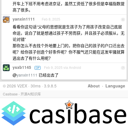
开车上下班不用考虑进京证，虽然工资低了很多但是幸福指数提
高了很多。
yanxin1111
Feb 8, 2025
6
看看你这句话“父母的思想就是生孩子为了用孩子改变自己底层
命运，说白了就是想通过孩子不劳而获，并且孩子必须服从，无
论对错”
那你怎么不去找个外地要上门的，把你自己的孩子的户口迁出去
呢？给你孩子创造个好条件呢？你不服气还只能在这发牢骚就算
逃出去了有什么用呢？
ysxb1145
Feb 9, 2025 via Android
OP
7
@
yanxin1111
已经出去了
© 2026 V2EX · 30ms · 3.9.8.5
About
·
Language
Casibase - 开源AI知识库