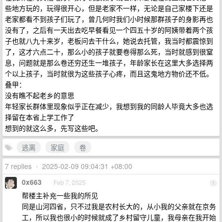
些地方玩的，玩得很开心，但是老家不一样，无论是自己家楼下还是
老家都看不到孩子们玩了，曾几何时我们小时候那群孩子的身影再也
没有了，之后有一天出去吃早餐看见一个四五十岁的阿姨带着两个孩
子也就八九十来岁，老板问去干什么，她说去托管，我当时都震惊到
了，这才六点二十，那么小的孩子就要卷得那么死，当时就感到很窒
息，问题就是那么卷还穷还生一堆孩子，年龄家长在这里大多选择两
个以上孩子，当时就很为这些孩子心疼，而且这鬼地方物价还不低。
叠甲：
没有瞧不起老乡的意思
年轻家长群体里现象似乎正在减少，我想到我的同龄人毕竟大多也选
择留在本省上学工作了
想到的就这么多，先写这些吧。
逃离
家庭
卷
7 replies
•
2025-02-09 09:04:31 +08:00
0x663
Feb 7, 2025
1
帮楼主补充一些我的所见
同是山河四省，只不过我是农村长大的，从小我的父亲就在京务
工，所以我也很小的时候就成了乡村留守儿童，我母亲在我开始