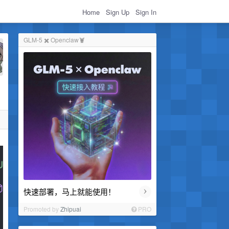
Home
Sign Up
Sign In
GLM-5 ✖️ Openclaw🦞
›
快速部署，马上就能使用！
Promoted by
Zhipuai
PRO