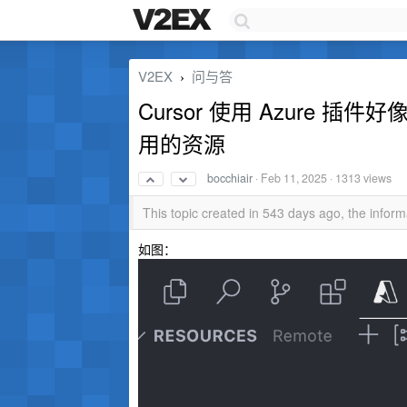
V2EX
问与答
›
Cursor 使用 Azure
用的资源
bocchiair
·
Feb 11, 2025
· 1313 views
This topic created in 543 days ago, the info
如图：