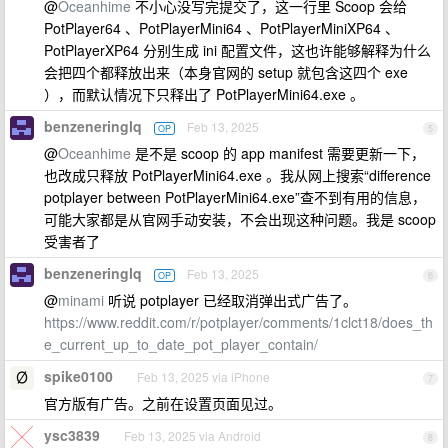
@
Oceanhime
不小心没写完提交了，这一行里 Scoop 会给
PotPlayer64 、PotPlayerMini64 、PotPlayerMiniXP64 、
PotPlayerXP64 分别生成 ini 配置文件，这也许能够解释为什么
会把四个都释放出来（本身官网的 setup 就包含这四个 exe
），而默认情况下只释出了 PotPlayerMini64.exe 。
benzeneringlq
Feb 13, 2025
OP
5
@
Oceanhime
是不是 scoop 的 app manifest 需要更新一下，
也改成只释放 PotPlayerMini64.exe 。我从网上搜索“difference
potplayer between PotPlayerMini64.exe”查不到有用的信息，
可能大家都是从官网手动安装，不会出现这种问题。我是 scoop
受害者了
benzeneringlq
Feb 13, 2025
OP
6
@
minami
听说 potplayer 已经取消弹出式广告了。
https://www.reddit.com/r/potplayer/comments/1clct18/does_th
e_current_up_to_date_pot_player_contain/
spike0100
Feb 13, 2025 via iPhone
7
官方版有广告。之前在设置页面见过。
ysc3839
Feb 13, 2025 via Android
8