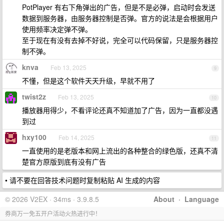
PotPlayer 有右下角弹出的广告，但是不是必弹，启动时会发送
数据到服务器，由服务器控制是否弹。官方的说法是会根据用户
使用频率决定弹不弹。
至于现在有没有去掉不好说，完全可以代码保留，只是服务器控
制不弹。
knva
Feb 13, 2025
9
不懂，但是这个软件天天升级，早就不用了
twist2z
Feb 13, 2025
10
播放器用得少，不看评论还真不知道加了广告，因为一直都没遇
到过
hxy100
Feb 14, 2025
11
一直使用的是老版本和网上流出的各种整合的绿色版，还真不清
楚官方原版到底有没有广告
• 请不要在回答技术问题时复制粘贴 AI 生成的内容
© 2026 V2EX · 34ms · 3.9.8.5
About
·
Language
券商万一免五开户活动火热进行中！