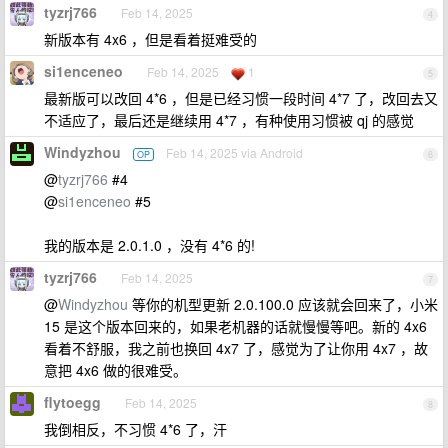
tyzrj766
Feb 14, 2025
4
新版本有 4x6 ，但是看着挺难受的
si1enceneo
Feb 14, 2025
1
5
最新版可以改回 4*6 ，但是已经习惯一段时间 4*7 了，改回去又
不适应了，最后还是继续用 4*7 ，有种使用习惯被 qj 的感觉
Windyzhou
Feb 14, 2025 via Android
OP
6
@
tyzrj766
#4
@
si1enceneo
#5
我的版本是 2.0.1.0 ，没有 4*6 的!
tyzrj766
Feb 14, 2025
7
@
Windyzhou
等你的机型更新 2.0.100.0 应该就会回来了，小米
15 是这个版本回来的，如果老机器的话就慢慢等吧。新的 4x6
看着不舒服，我之前也换回 4x7 了，感觉为了让你用 4x7 ，故
意把 4x6 做的很难受。
flytoegg
Feb 14, 2025
8
我倒相反，不习惯 4*6 了，汗