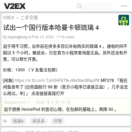
V2EX
二手交易
›
试出一个国行版本哈曼卡顿琉璃 4
By
myxingkong
at Feb 14, 2025 · 1719 views
迫于用不习惯，出年前在拼多多百亿补贴购买的琉璃 4 。通电时间不
超过 5 个小时，箱说全，已在官方小程序查询是正品。另外还没有开
票，可以帮忙开票。
价格：1300 （ V 友备注包邮）
[闲鱼]
https://m.tb.cn/h.TJ4VHF6?tk=Me5beSRqcPK
MF278 「我在
闲鱼发布了 [白色国航行 99 新（官方小程序已查是正品），几乎没怎
么用过。年] 」 点击链接直接打开
Supplement 1 · 2025 年 2 月 15 日
迫于想换 HomePod 的急切心情，在包邮的基础上，再降 50 。
琉璃4
拼多多
开票