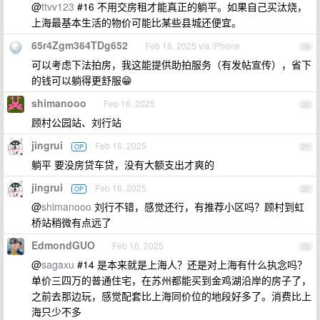
@
ttvv123
#16 不用交房租才能真正的躺平。如果自己买汰烧，
上海最基本生活的物价可能比某些县城还便宜。
65r4Zgm364TDg652
Feb 16, 2025 via iPhone
19
可以考虑下法拍房，我这能提供助拍服务（有发帖宣传），省下
的钱可以躺得更舒服😁
shimanooo
Feb 16, 2025
20
顾村公园站、刘行站
jingrui
Feb 16, 2025
OP
21
躺平 要没房贷车贷，没有大额支出才爽的
jingrui
Feb 16, 2025
OP
22
@
shimanooo
刘行不错，感觉还行，有推荐小区吗？顾村到虹
桥站稍微有点远了
EdmondGUO
Feb 16, 2025
23
@
sagaxu
#14 是本来就是上海人？还是对上海有什么执念吗？
单价三四万的普通住宅，在苏州都能买到金鸡湖沿岸的房子了，
之前去那边玩，感觉配套比上海同价位的地段好多了。消费比上
海只少不多