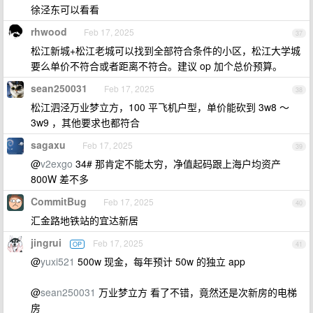
徐泾东可以看看
rhwood
Feb 17, 2025
37
松江新城+松江老城可以找到全部符合条件的小区，松江大学城
要么单价不符合或者距离不符合。建议 op 加个总价预算。
sean250031
Feb 17, 2025
38
松江泗泾万业梦立方，100 平飞机户型，单价能砍到 3w8 ～
3w9 ，其他要求也都符合
sagaxu
Feb 17, 2025
39
@
v2exgo
34# 那肯定不能太穷，净值起码跟上海户均资产
800W 差不多
CommitBug
Feb 17, 2025
40
汇金路地铁站的宜达新居
jingrui
Feb 17, 2025
OP
41
@
yuxi521
500w 现金，每年预计 50w 的独立 app
@
sean250031
万业梦立方 看了不错，竟然还是次新房的电梯
房