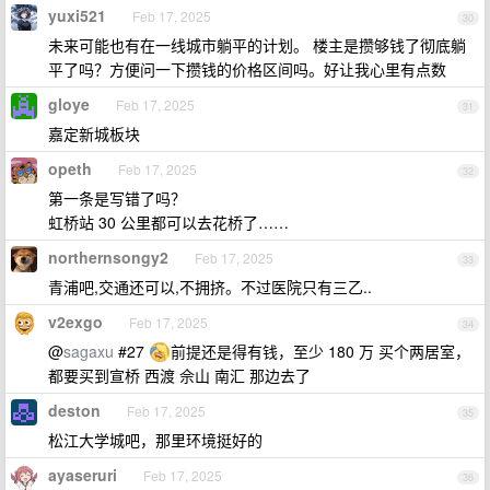
yuxi521
Feb 17, 2025
30
未来可能也有在一线城市躺平的计划。 楼主是攒够钱了彻底躺
平了吗？方便问一下攒钱的价格区间吗。好让我心里有点数
gloye
Feb 17, 2025
31
嘉定新城板块
opeth
Feb 17, 2025
32
第一条是写错了吗？
虹桥站 30 公里都可以去花桥了……
northernsongy2
Feb 17, 2025
33
青浦吧,交通还可以,不拥挤。不过医院只有三乙..
v2exgo
Feb 17, 2025
34
@
sagaxu
#27
前提还是得有钱，至少 180 万 买个两居室，
都要买到宣桥 西渡 佘山 南汇 那边去了
deston
Feb 17, 2025
35
松江大学城吧，那里环境挺好的
ayaseruri
Feb 17, 2025
36