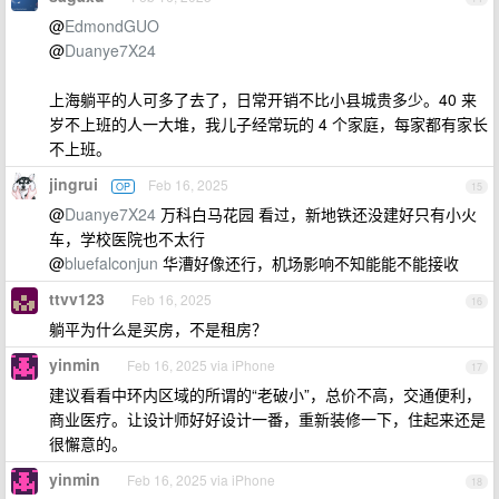
@
EdmondGUO
@
Duanye7X24
上海躺平的人可多了去了，日常开销不比小县城贵多少。40 来
岁不上班的人一大堆，我儿子经常玩的 4 个家庭，每家都有家长
不上班。
jingrui
Feb 16, 2025
OP
15
@
Duanye7X24
万科白马花园 看过，新地铁还没建好只有小火
车，学校医院也不太行
@
bluefalconjun
华漕好像还行，机场影响不知能能不能接收
ttvv123
Feb 16, 2025
16
躺平为什么是买房，不是租房？
yinmin
Feb 16, 2025 via iPhone
17
建议看看中环内区域的所谓的“老破小”，总价不高，交通便利，
商业医疗。让设计师好好设计一番，重新装修一下，住起来还是
很懈意的。
yinmin
Feb 16, 2025 via iPhone
18