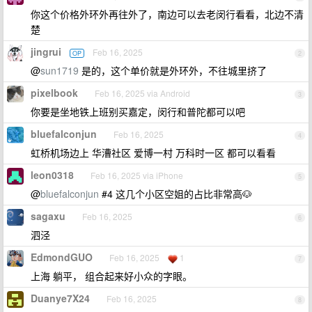
你这个价格外环外再往外了，南边可以去老闵行看看，北边不清
楚
jingrui
Feb 16, 2025
OP
2
@
sun1719
是的，这个单价就是外环外，不往城里挤了
pixelbook
Feb 16, 2025 via Android
3
你要是坐地铁上班别买嘉定，闵行和普陀都可以吧
bluefalconjun
Feb 16, 2025
4
虹桥机场边上 华漕社区 爱博一村 万科时一区 都可以看看
leon0318
Feb 16, 2025 via iPhone
5
@
bluefalconjun
#4 这几个小区空姐的占比非常高🐶
sagaxu
Feb 16, 2025
6
泗泾
EdmondGUO
Feb 16, 2025
1
7
上海 躺平， 组合起来好小众的字眼。
Duanye7X24
Feb 16, 2025
8