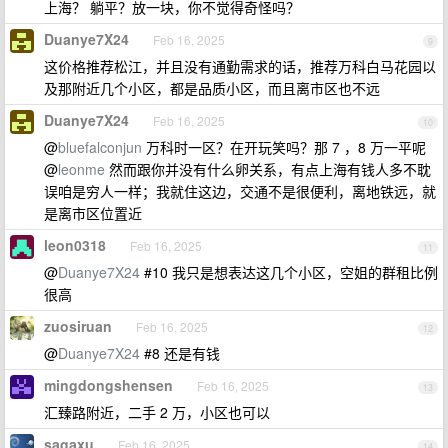
上海？ 躺平？放一块，你不觉得奇怪吗？
Duanye7X24
Feb 16, 2025
9
这价格推荐松江，并且没有通勤需求的话，推荐万科白马花园以
及那附近几个小区，都是品质小区，而且离市区也不远
Duanye7X24
Feb 16, 2025
10
@
bluefalconjun
万科时一区？在开玩笑吗？那 7 ，8 万一平呢
@
leonme
然而跟你并没有什么卵关系，有点上海有钱人多不耽
误咱是穷人一样；我就住这边，交通不是很便利，离地铁远，就
是离市区位置近
leon0318
Feb 16, 2025
11
@
Duanye7X24
#10 我只是想表达这几个小区，空姐的群租比例
很高
zuosiruan
Feb 16, 2025
12
@
Duanye7X24
#8 还是有钱
mingdongshensen
Feb 16, 2025
13
汇臻路附近，二手 2 万，小区也可以
sagaxu
Feb 16, 2025
14