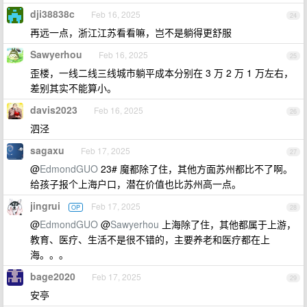
dji38838c
Feb 16, 2025
24
再远一点，浙江江苏看看嘛，岂不是躺得更舒服
Sawyerhou
Feb 16, 2025
25
歪楼，一线二线三线城市躺平成本分别在 3 万 2 万 1 万左右，
差别其实不能算小。
davis2023
Feb 16, 2025
26
泗泾
sagaxu
Feb 17, 2025
27
@
EdmondGUO
23# 魔都除了住，其他方面苏州都比不了啊。
给孩子报个上海户口，潜在价值也比苏州高一点。
jingrui
Feb 17, 2025
OP
28
@
EdmondGUO
@
Sawyerhou
上海除了住，其他都属于上游，
教育、医疗、生活不是很不错的，主要养老和医疗都在上
海。。。
bage2020
Feb 17, 2025
29
安亭