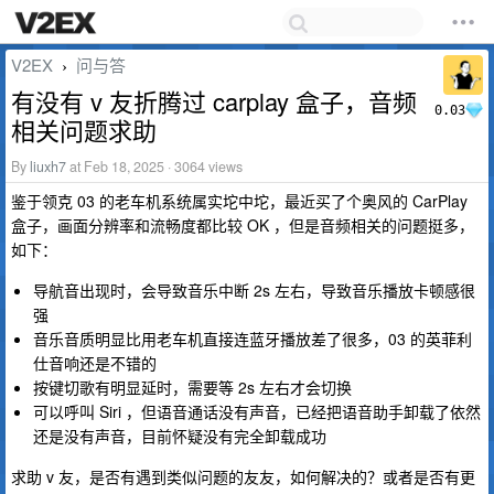
V2EX
问与答
›
有没有 v 友折腾过 carplay 盒子，音频
0.03
相关问题求助
By
liuxh7
at Feb 18, 2025 · 3064 views
鉴于领克 03 的老车机系统属实坨中坨，最近买了个奥风的 CarPlay
盒子，画面分辨率和流畅度都比较 OK ，但是音频相关的问题挺多，
如下：
导航音出现时，会导致音乐中断 2s 左右，导致音乐播放卡顿感很
强
音乐音质明显比用老车机直接连蓝牙播放差了很多，03 的英菲利
仕音响还是不错的
按键切歌有明显延时，需要等 2s 左右才会切换
可以呼叫 Siri ，但语音通话没有声音，已经把语音助手卸载了依然
还是没有声音，目前怀疑没有完全卸载成功
求助 v 友，是否有遇到类似问题的友友，如何解决的？或者是否有更