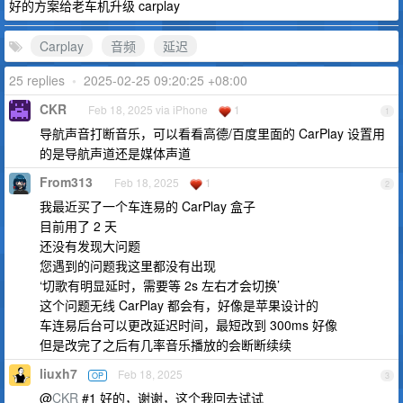
好的方案给老车机升级 carplay
Carplay
音频
延迟
25 replies
•
2025-02-25 09:20:25 +08:00
CKR
Feb 18, 2025 via iPhone
1
1
导航声音打断音乐，可以看看高德/百度里面的 CarPlay 设置用
的是导航声道还是媒体声道
From313
Feb 18, 2025
1
2
我最近买了一个车连易的 CarPlay 盒子
目前用了 2 天
还没有发现大问题
您遇到的问题我这里都没有出现
‘切歌有明显延时，需要等 2s 左右才会切换’
这个问题无线 CarPlay 都会有，好像是苹果设计的
车连易后台可以更改延迟时间，最短改到 300ms 好像
但是改完了之后有几率音乐播放的会断断续续
liuxh7
Feb 18, 2025
OP
3
@
CKR
#1 好的，谢谢，这个我回去试试