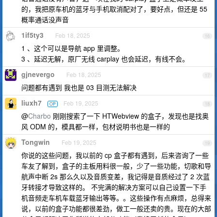
的，我把原车机的蓝牙与手机取消配对了，要好点，但还是 55
概率通话没声音
1if5ty3
Feb 18, 2025
16
1 、这个可以是导航 app 里调整。
3 、延迟无解，原厂无线 carplay 也会延迟，有线不会。
gjnevergo
Feb 18, 2025
17
问题都有遇到 我也是 03 目测无法解决
liuxh7
Feb 19, 2025
OP
18
@
Charbo
刚刚搜索了一下 HTWebview 的盒子，发现也是找奥
风 ODM 的，模具都一样，包材说明书也是一样的
Tongwin
Feb 19, 2025
19
你说的这些问题，我以前的 cp 盒子都有遇到，后来咨询了一些
车友了解到，盒子的主板用料很一般，少了一些功能，切歌和导
航声中断 2s 那么久以及音质变差，我记得是音质经过了 2 次蓝
牙转接才导致这样的。 不完满的解决方案可以自己设置一下手
机音频走车机车载蓝牙输出等等。。这些操作有点麻烦，总得来
说，以前的盒子功能都很差劲，做工一般还卖的贵。现在的大部