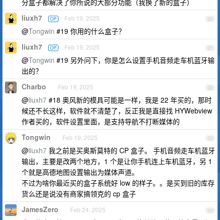
分盒子都解决了你所说的大部分功能（我换了新的盒子）
liuxh7
Feb 19, 2025
OP
20
@
Tongwin
#19 你用的什么盒子？
liuxh7
Feb 19, 2025
OP
21
@
Tongwin
#19 另外问下，你是怎么设置手机音频走车机蓝牙输
出的？
Charbo
Feb 19, 2025
22
@
liuxh7
#18 奥风新的模具可能是一样，我是 22 年买的，那时
候还不长这样，软件就不清楚了，反正我是直接找 HYWebview
作者买的，软件设置里面，是支持导航不打断媒体的
Tongwin
Feb 19, 2025
23
@
liuxh7
我之前是买奥斯莫特的 CP 盒子。 手机音频走车机蓝牙
输出，主要是改两个地方，1 个是让你手机连上车机蓝牙，另 1
个就是高德地图设置输出为媒体声道。
不过为啥你最近买的盒子系统好 low 的样子。。是买到旧的库存
货么还是说没有商家搞领克的 cp 盒子
JamesZero
Feb 24, 2025
24