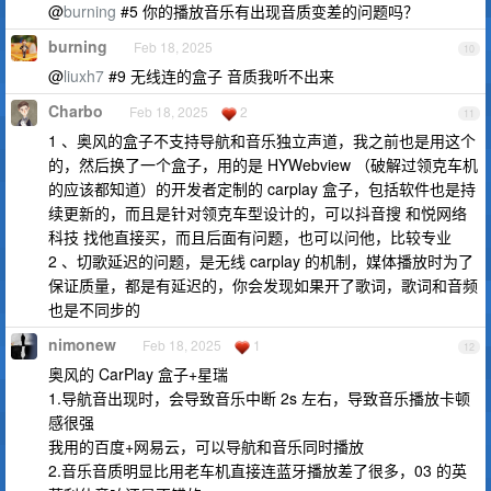
@
burning
#5 你的播放音乐有出现音质变差的问题吗？
burning
Feb 18, 2025
10
@
liuxh7
#9 无线连的盒子 音质我听不出来
Charbo
Feb 18, 2025
2
11
1 、奥风的盒子不支持导航和音乐独立声道，我之前也是用这个
的，然后换了一个盒子，用的是 HYWebview （破解过领克车机
的应该都知道）的开发者定制的 carplay 盒子，包括软件也是持
续更新的，而且是针对领克车型设计的，可以抖音搜 和悦网络
科技 找他直接买，而且后面有问题，也可以问他，比较专业
2 、切歌延迟的问题，是无线 carplay 的机制，媒体播放时为了
保证质量，都是有延迟的，你会发现如果开了歌词，歌词和音频
也是不同步的
nimonew
Feb 18, 2025
1
12
奥风的 CarPlay 盒子+星瑞
1.导航音出现时，会导致音乐中断 2s 左右，导致音乐播放卡顿
感很强
我用的百度+网易云，可以导航和音乐同时播放
2.音乐音质明显比用老车机直接连蓝牙播放差了很多，03 的英