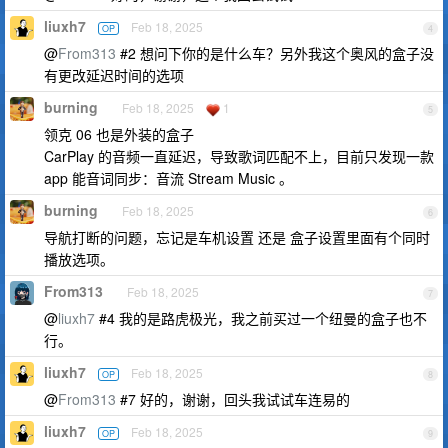
liuxh7
Feb 18, 2025
OP
4
@
From313
#2 想问下你的是什么车？另外我这个奥风的盒子没
有更改延迟时间的选项
burning
Feb 18, 2025
1
5
领克 06 也是外装的盒子
CarPlay 的音频一直延迟，导致歌词匹配不上，目前只发现一款
app 能音词同步：音流 Stream Music 。
burning
Feb 18, 2025
6
导航打断的问题，忘记是车机设置 还是 盒子设置里面有个同时
播放选项。
From313
Feb 18, 2025
7
@
liuxh7
#4 我的是路虎极光，我之前买过一个纽曼的盒子也不
行。
liuxh7
Feb 18, 2025
OP
8
@
From313
#7 好的，谢谢，回头我试试车连易的
liuxh7
Feb 18, 2025
OP
9