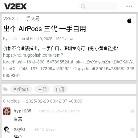
V2EX
二手交易
›
出个 AirPods 三代 一手自用
By
LeslieLee
at Feb 19, 2025 · 1622 views
价格不合适请指出，一手自用，深圳龙岗可自提 小黄鱼链接：
https://h5.m.goofish.com/item?
forceFlush=1&id=890154789552&ut_sk=1.ZwXdiyesZmkDACKJIWJ
IUmCI_12431167_1739941592921.Copy.detail.890154789552.326
0659361
AirPods
三代
自用
6 replies
•
2025-02-20 09:42:07 +08:00
hyp1235
Feb 19, 2025 via iPhone
1
有意
oxykr
Feb 19, 2025
2
好价