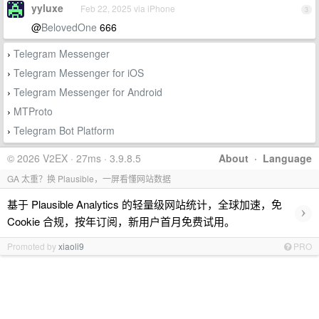
yyluxe
Feb 22, 2025 via iPhone
3
@
BelovedOne
666
Telegram Messenger
›
Telegram Messenger for iOS
›
Telegram Messenger for Android
›
MTProto
›
Telegram Bot Platform
›
© 2026 V2EX · 27ms · 3.9.8.5
About
·
Language
GA 太重？换 Plausible，一屏看懂网站数据
基于 Plausible Analytics 的轻量级网站统计，全球加速，免
›
Cookie 合规，按年订阅，新用户首月免费试用。
Promoted by
xiaoli9
PRO