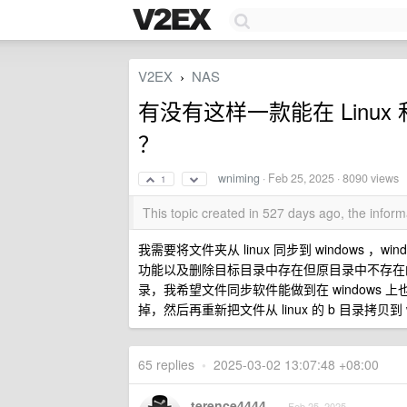
V2EX
NAS
›
有没有这样一款能在 Linux 
？
wniming
·
Feb 25, 2025
· 8090 views
1
This topic created in 527 days ago, the info
我需要将文件夹从 linux 同步到 windows ，
功能以及删除目标目录中存在但原目录中不存在的
录，我希望文件同步软件能做到在 windows 上
掉，然后再重新把文件从 linux 的 b 目录拷贝到 wi
65 replies
•
2025-03-02 13:07:48 +08:00
terence4444
Feb 25, 2025