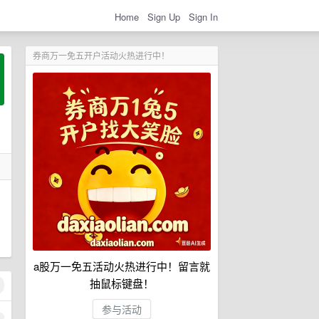
Home
Sign Up
Sign In
券商万一免五开户活动火热进行中！
目
a股万一免五活动火热进行中！留言就
抽鼠标键盘！
参与活动
1