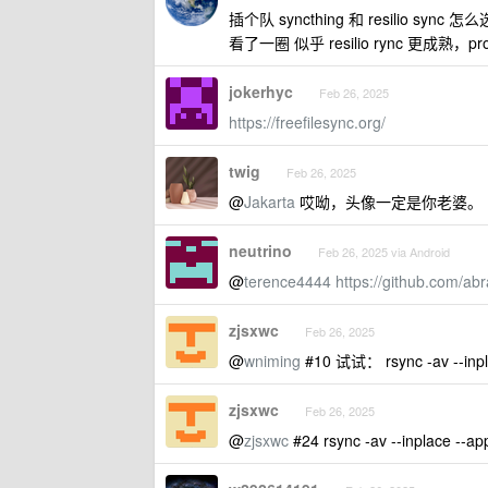
插个队 syncthing 和 resilio sync 怎
看了一圈 似乎 resilio rync 更成熟，
jokerhyc
Feb 26, 2025
https://freefilesync.org/
twig
Feb 26, 2025
@
Jakarta
哎呦，头像一定是你老婆。
neutrino
Feb 26, 2025 via Android
@
terence4444
https://github.com/ab
zjsxwc
Feb 26, 2025
@
wniming
#10 试试： rsync -av --inpla
zjsxwc
Feb 26, 2025
@
zjsxwc
#24 rsync -av --inplace --app