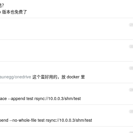
么选？
pro 版本也免费了
2
2
2
raunegg/onedrive
这个蛮好用的，放 docker 里
2
ce --append test rsync://10.0.0.3/shm/test
2
end --no-whole-file test rsync://10.0.0.3/shm/test