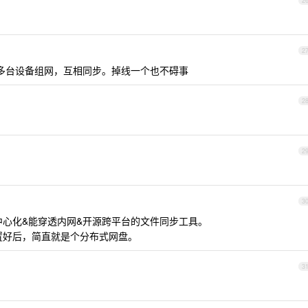
2
2
，支持多台设备组网，互相同步。掉线一个也不碍事
2
2
3
敌的去中心化&能穿透内网&开源跨平台的文件同步工具。
配置好后，简直就是个分布式网盘。
3