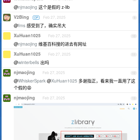
@
njmaojing
这个是假的 z-lib
V2Bing
Feb 27, 2025
OP
9
@
fms
感受到了，确实吊大
XuHuan1025
Feb 27, 2025
10
@
njmaojing
维基百科搜的进去有网址
XuHuan1025
Feb 27, 2025
11
@
winterbells
出吗
njmaojing
Feb 27, 2025
12
@
WhiskerSpark
@
XuHuan1025
多谢指正，看来我一直用了这
个假的😩
njmaojing
Feb 27, 2025
13