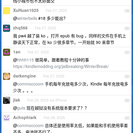
线小城市也不太好面交
XuHuan1025
Feb 27, 2025
19
@
winterbells
#18 多少能出?
zhq566
Feb 27, 2025
20
我 pw4 越了装 ko ，打开 epub 有 bug ，同样的文件在手机上
静读天下正常，在 ko 少很多章节，一开始就 90 来章节
1an
Feb 27, 2025
21
@
hhhh115
很简单，跟着教程十分钟的事
https://kindlemodding.org/jailbreaking/WinterBreak/
darkengine
Feb 27, 2025
22
@
commoccoom
手机每年充放电多少次，Kindle 每年充放电多
少次 。。。
jlak
Feb 28, 2025 via iPhone
23
@
guts
现在越狱没有系统版本要求了？？
Achophiark
Feb 28, 2025
24
@
commoccoom
总体还是使用率太低，如果能和手机使用率差
不多，电池就不行了。