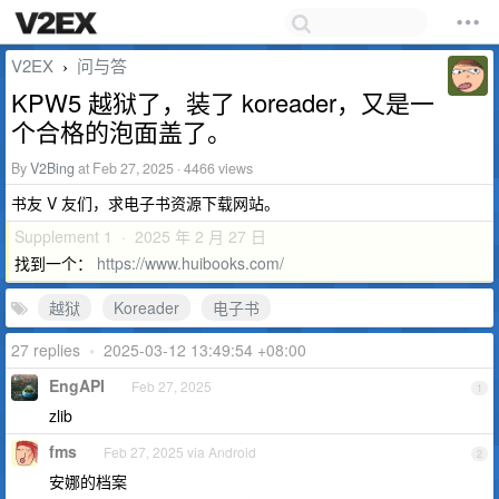
V2EX
问与答
›
KPW5 越狱了，装了 koreader，又是一
个合格的泡面盖了。
By
V2Bing
at Feb 27, 2025 · 4466 views
书友 V 友们，求电子书资源下载网站。
Supplement 1 · 2025 年 2 月 27 日
找到一个：
https://www.huibooks.com/
越狱
Koreader
电子书
27 replies
•
2025-03-12 13:49:54 +08:00
EngAPI
Feb 27, 2025
1
zlib
fms
Feb 27, 2025 via Android
2
安娜的档案