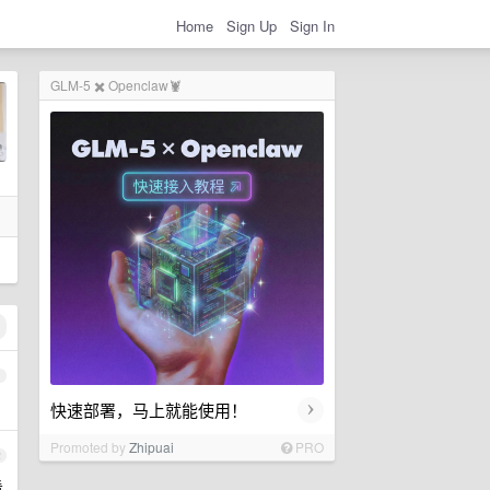
Home
Sign Up
Sign In
GLM-5 ✖️ Openclaw🦞
1
›
快速部署，马上就能使用！
Promoted by
Zhipuai
PRO
2
看