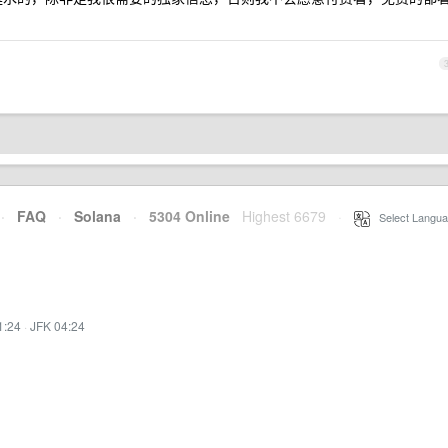
·
FAQ
·
Solana
·
5304 Online
Highest 6679
·
Select Langua
1:24
·
JFK 04:24