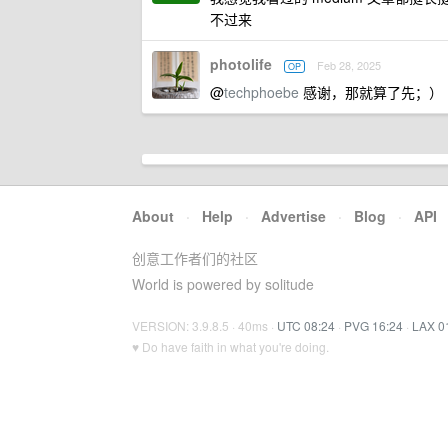
不过来
photolife
Feb 28, 2025
OP
@
techphoebe
感谢，那就算了先；）
About
·
Help
·
Advertise
·
Blog
·
API
创意工作者们的社区
World is powered by solitude
VERSION: 3.9.8.5 · 40ms ·
UTC 08:24
·
PVG 16:24
·
LAX 0
♥ Do have faith in what you're doing.