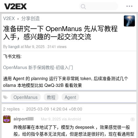
V2EX
分享创造
›
准备研究一下 OpenManus 先从写教程
入手，感兴趣的一起交流交流
By
liangdi
at Mar 9, 2025 · 3141 views
飞书文档:
OpenManus 新手保姆教程-初级入门
通用 Agent 的 planning 运行下来非常耗 token, 后续准备测试几个
ollama 本地模型比如 QwQ-32B 看看效果
OpenManus
教程
Agent
2 replies
•
2025-03-09 14:26:04 +08:00
airportIllIl
Mar 9, 2025 via Android
1
昨晚部署在本地试了下，模型为 deepseek ，效果感觉很一般
般，给的指令基本无法完成，但是想法是很好的，现在看通用型