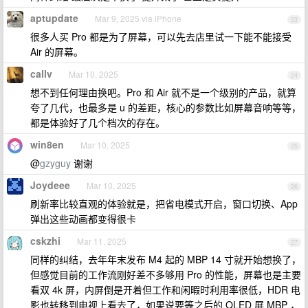
aptupdate
Mar 9, 2025 via iPhone
23
很多人买 Pro 都是为了屏幕，可以先去店里试一下能不能接受
Air 的屏幕。
callv
Mar 10, 2025
24
想不到任何理由换吧。Pro 和 Air 就不是一个级别的产品，就算
夸了几代，也最多是 u 的差距，核心的参数比如屏幕音响等等，
都是体验好了几个档次的存在。
win8en
Mar 10, 2025
25
@
gzyguy
谢谢
Joydeee
Mar 10, 2025
26
刷新率比较直观的体验就是，把省电模式开启，窗口切换、App
弹出这些动画都变得很卡
cskzhi
Mar 11, 2025
27
同样的纠结，去年年末发布 M4 起的 MBP 14 寸就开始想换了，
但感觉目前的工作流刚好差不多够用 Pro 的性能，屏幕也是主要
看双 4k 屏，内屏倒是开着但工作和闲暇时利用率很低，HDR 电
影也转移到电视上看去了，如果说要等之后的 OLED 屏 MBP ，