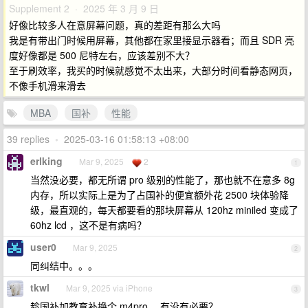
Supplement 2 · 2025 年 3 月 9 日
好像比较多人在意屏幕问题，真的差距有那么大吗
我是有带出门时候用屏幕，其他都在家里接显示器看；而且 SDR 亮
度好像都是 500 尼特左右，应该差别不大？
至于刷效率，我买的时候就感觉不太出来，大部分时间看静态网页，
不像手机滑来滑去
MBA
国补
性能
39 replies
•
2025-03-16 01:58:13 +08:00
erlking
Mar 9, 2025
2
1
当然没必要，都无所谓 pro 级别的性能了，那也就不在意多 8g
内存，所以实际上是为了占国补的便宜额外花 2500 块体验降
级，最直观的，每天都要看的那块屏幕从 120hz miniled 变成了
60hz lcd ，这不是有病吗？
user0
Mar 9, 2025
2
同纠结中。。。
tkwl
Mar 9, 2025 via iPhone
3
趁国补加教育补换个 m4pro ，有没有必要？