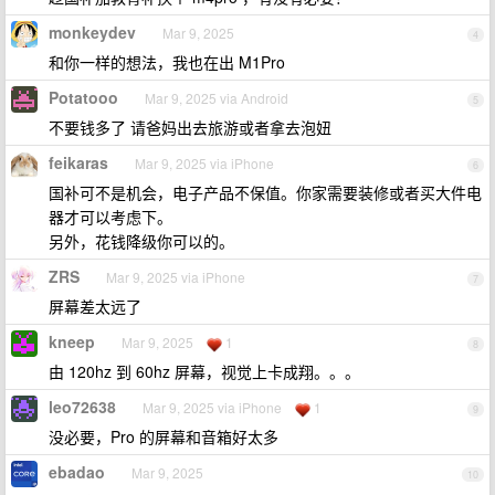
monkeydev
Mar 9, 2025
4
和你一样的想法，我也在出 M1Pro
Potatooo
Mar 9, 2025 via Android
5
不要钱多了 请爸妈出去旅游或者拿去泡妞
feikaras
Mar 9, 2025 via iPhone
6
国补可不是机会，电子产品不保值。你家需要装修或者买大件电
器才可以考虑下。
另外，花钱降级你可以的。
ZRS
Mar 9, 2025 via iPhone
7
屏幕差太远了
kneep
Mar 9, 2025
1
8
由 120hz 到 60hz 屏幕，视觉上卡成翔。。。
leo72638
Mar 9, 2025 via iPhone
1
9
没必要，Pro 的屏幕和音箱好太多
ebadao
Mar 9, 2025
10