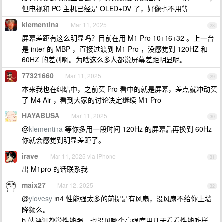
但电视和 PC 主机已经是 OLED+DV 了，好像也不用等
klementina
Mar 11, 2025
28
屏幕差距有这么明显吗？目前在用 M1 Pro 10+16+32 。上一台
是 inter 的 MBP ，直接过渡到 M1 Pro ，没感觉到 120HZ 和
60HZ 的差别啊。为啥这么多人都说屏幕差距明显呢。
77321660
Mar 11, 2025
29
本来我也在纠结中，之前买 Pro 看中的就是屏幕，差点就冲动买
了 M4 Air ，看到大家的讨论决定继续 M1 Pro
HAYABUSA
Mar 11, 2025
30
@
klementina
等你多用一段时间 120Hz 的屏幕后再换到 60Hz
你就会感觉到明显差距了。
irave
Mar 11, 2025 via iPhone
31
出 M1pro 的话联系我
maix27
Mar 12, 2025
32
@
ylovesy
m4 性能强太多的前提是有风扇，没风扇不给你上墙
降频么。
b 站评测都说性能强，也没见哪个高强度用几天看看性能咋样