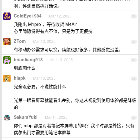
啊，评测当然挑好话说。
ColdEye1984
Mar 12, 2025
33
我刚出 M1pro ，等待收货 M4Air
心里隐隐觉得有点不值，只是为了更便携
ZTom
Mar 12, 2025
34
有移动办公需求可以换，续航也好很多，其他感觉没差，
brianliang913
Mar 13, 2025
35
到底图什么
hiapk
Mar 13, 2025
36
完全没必要，不说性能什么
光第一眼看屏幕就能看出差别，你这从视觉到使用体验都是降级
的
SakuraYuki
Mar 14, 2025
37
你们 mbp 都是对着笔记本屏幕用的吗？我平时都是外接，只有
偶尔出门才需要用笔记本屏幕