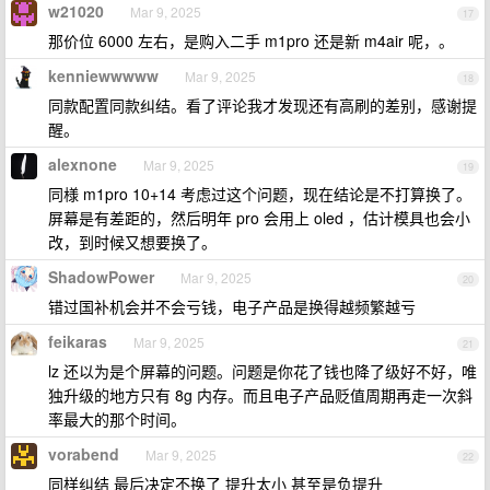
w21020
Mar 9, 2025
17
那价位 6000 左右，是购入二手 m1pro 还是新 m4air 呢，。
kenniewwwww
Mar 9, 2025
18
同款配置同款纠结。看了评论我才发现还有高刷的差别，感谢提
醒。
alexnone
Mar 9, 2025
19
同様 m1pro 10+14 考虑过这个问题，现在结论是不打算换了。
屏幕是有差距的，然后明年 pro 会用上 oled ，估计模具也会小
改，到时候又想要换了。
ShadowPower
Mar 9, 2025
20
错过国补机会并不会亏钱，电子产品是换得越频繁越亏
feikaras
Mar 9, 2025
21
lz 还以为是个屏幕的问题。问题是你花了钱也降了级好不好，唯
独升级的地方只有 8g 内存。而且电子产品贬值周期再走一次斜
率最大的那个时间。
vorabend
Mar 9, 2025
22
同样纠结 最后决定不换了 提升太小 甚至是负提升