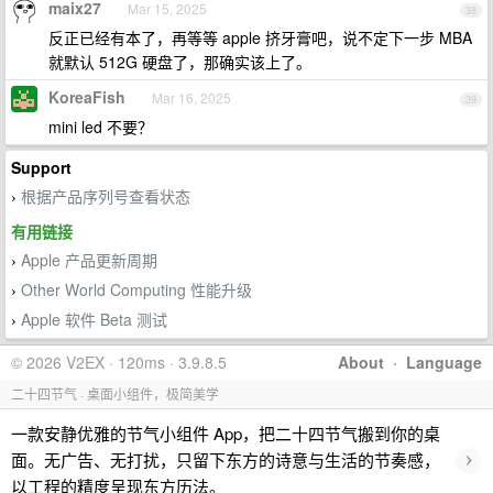
maix27
Mar 15, 2025
38
反正已经有本了，再等等 apple 挤牙膏吧，说不定下一步 MBA
就默认 512G 硬盘了，那确实该上了。
KoreaFish
Mar 16, 2025
39
mini led 不要？
Support
根据产品序列号查看状态
›
有用链接
Apple 产品更新周期
›
Other World Computing 性能升级
›
Apple 软件 Beta 测试
›
© 2026 V2EX · 120ms · 3.9.8.5
About
·
Language
二十四节气 · 桌面小组件，极简美学
一款安静优雅的节气小组件 App，把二十四节气搬到你的桌
›
面。无广告、无打扰，只留下东方的诗意与生活的节奏感，
以工程的精度呈现东方历法。