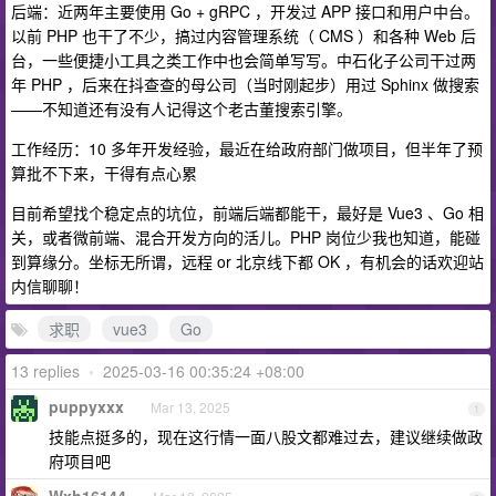
后端：近两年主要使用 Go + gRPC ，开发过 APP 接口和用户中台。
以前 PHP 也干了不少，搞过内容管理系统（ CMS ）和各种 Web 后
台，一些便捷小工具之类工作中也会简单写写。中石化子公司干过两
年 PHP ，后来在抖查查的母公司（当时刚起步）用过 Sphinx 做搜索
——不知道还有没有人记得这个老古董搜索引擎。
工作经历：10 多年开发经验，最近在给政府部门做项目，但半年了预
算批不下来，干得有点心累
目前希望找个稳定点的坑位，前端后端都能干，最好是 Vue3 、Go 相
关，或者微前端、混合开发方向的活儿。PHP 岗位少我也知道，能碰
到算缘分。坐标无所谓，远程 or 北京线下都 OK ，有机会的话欢迎站
内信聊聊！
求职
vue3
Go
13 replies
•
2025-03-16 00:35:24 +08:00
puppyxxx
Mar 13, 2025
1
技能点挺多的，现在这行情一面八股文都难过去，建议继续做政
府项目吧