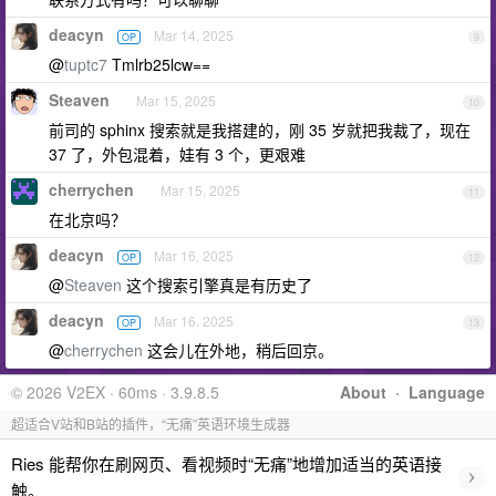
deacyn
Mar 14, 2025
OP
9
@
tuptc7
Tmlrb25lcw==
Steaven
Mar 15, 2025
10
前司的 sphinx 搜索就是我搭建的，刚 35 岁就把我裁了，现在
37 了，外包混着，娃有 3 个，更艰难
cherrychen
Mar 15, 2025
11
在北京吗？
deacyn
Mar 16, 2025
OP
12
@
Steaven
这个搜索引擎真是有历史了
deacyn
Mar 16, 2025
OP
13
@
cherrychen
这会儿在外地，稍后回京。
© 2026 V2EX · 60ms · 3.9.8.5
About
·
Language
超适合V站和B站的插件，“无痛”英语环境生成器
Ries 能帮你在刷网页、看视频时“无痛”地增加适当的英语接
›
触。