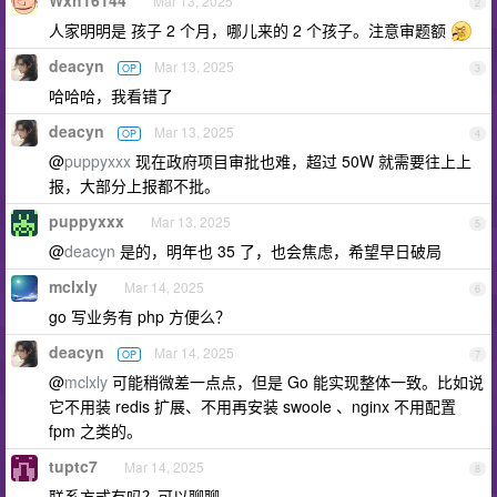
Wxh16144
Mar 13, 2025
2
人家明明是 孩子 2 个月，哪儿来的 2 个孩子。注意审题额
deacyn
Mar 13, 2025
OP
3
哈哈哈，我看错了
deacyn
Mar 13, 2025
OP
4
@
puppyxxx
现在政府项目审批也难，超过 50W 就需要往上上
报，大部分上报都不批。
puppyxxx
Mar 13, 2025
5
@
deacyn
是的，明年也 35 了，也会焦虑，希望早日破局
mclxly
Mar 14, 2025
6
go 写业务有 php 方便么？
deacyn
Mar 14, 2025
OP
7
@
mclxly
可能稍微差一点点，但是 Go 能实现整体一致。比如说
它不用装 redis 扩展、不用再安装 swoole 、nginx 不用配置
fpm 之类的。
tuptc7
Mar 14, 2025
8
联系方式有吗？可以聊聊