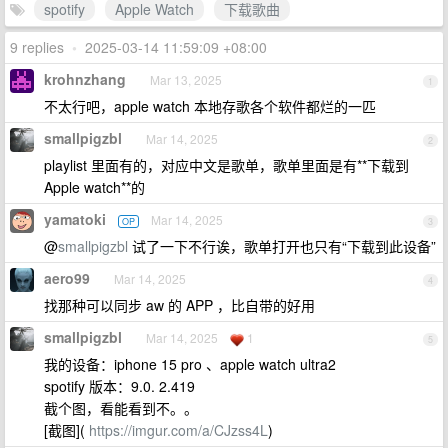
spotify
Apple Watch
下载歌曲
9 replies
•
2025-03-14 11:59:09 +08:00
krohnzhang
Mar 13, 2025
1
不太行吧，apple watch 本地存歌各个软件都烂的一匹
smallpigzbl
Mar 14, 2025
2
playlist 里面有的，对应中文是歌单，歌单里面是有**下载到
Apple watch**的
yamatoki
Mar 14, 2025
OP
3
@
smallpigzbl
试了一下不行诶，歌单打开也只有“下载到此设备”
aero99
Mar 14, 2025
4
找那种可以同步 aw 的 APP ，比自带的好用
smallpigzbl
Mar 14, 2025
1
5
我的设备：iphone 15 pro 、apple watch ultra2
spotify 版本：9.0. 2.419
截个图，看能看到不。。
[截图](
https://imgur.com/a/CJzss4L
)