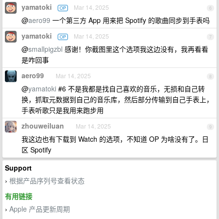
yamatoki
Mar 14, 2025
OP
6
@
aero99
一个第三方 App 用来把 Spotify 的歌曲同步到手表吗
yamatoki
Mar 14, 2025
OP
7
@
smallpigzbl
感谢！你截图里这个选项我这边没有，我再看看
是咋回事
aero99
Mar 14, 2025
8
@
yamatoki
#6 不是我都是找自己喜欢的音乐，无损和自己转
换，抓取元数据到自己的音乐库，然后部分传输到自己手表上，
手表听歌只是我用来跑步用
zhouweiluan
Mar 14, 2025
9
我这边也有下载到 Watch 的选项，不知道 OP 为啥没有了。日
区 Spotify
Support
根据产品序列号查看状态
›
有用链接
Apple 产品更新周期
›