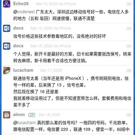
Echo28
Mar 15, 2025 via iPhone
15
@
coderwei
广东太大，深圳这边移动信号好一些，电信在人多
的地方（五和 坂田）网速很慢，联通不清楚
docx
Mar 15, 2025 via iPhone
16
信号价格这些技术参数看地区的，没有绝对的好坏
docx
Mar 15, 2025 via iPhone
17
个人觉得，新开卡是最好的方案，旧卡如果需要就改保号，转来
转去麻烦，新卡用着不合适也方便注销。
lucacham
Mar 17, 2025
18
联通信号太差（当年还是用 iPhoneX ），携号转网到电信，信
号一样的差，后来换了 13 ，信号也差，
然后现在换了 16 还是差
我就差移动没用过了，但是不知道宽带怎么样。套餐费用和电信
差不多了
ainon
Mar 18, 2025
OP
19
@
lucacham
真的那么差的信号吗？一拖四的号码，千兆款单，
跟电信配置一样，电信要 220 ，联通 109 ，便宜一半，纠结中