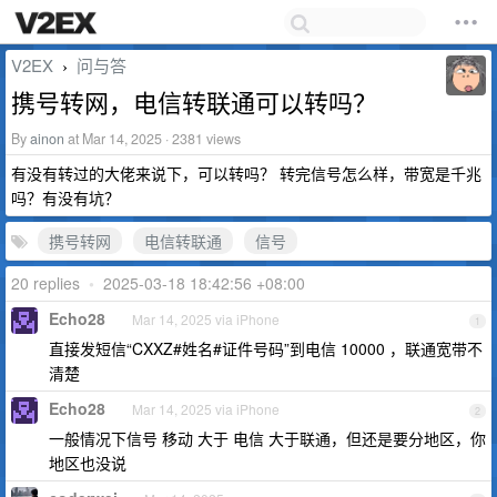
V2EX
问与答
›
携号转网，电信转联通可以转吗？
By
ainon
at Mar 14, 2025 · 2381 views
有没有转过的大佬来说下，可以转吗？ 转完信号怎么样，带宽是千兆
吗？有没有坑？
携号转网
电信转联通
信号
20 replies
•
2025-03-18 18:42:56 +08:00
Echo28
Mar 14, 2025 via iPhone
1
直接发短信“CXXZ#姓名#证件号码”到电信 10000 ，联通宽带不
清楚
Echo28
Mar 14, 2025 via iPhone
2
一般情况下信号 移动 大于 电信 大于联通，但还是要分地区，你
地区也没说