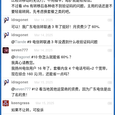
比较馋移动的无忧行，不用插卡，app 就能收短信。
不过看 xhs 有转移后各种收不到验证码的问题，主用的话还是不
要轻易转网，先考虑换套餐之类的吧。
idragonet
Mar 14, 2025
10
可以！我广东电信转联通 3 年了挺好！月资费少了 60%.
idragonet
Mar 14, 2025
11
@
Tiande
#9 电信转联通 3 年没遇到什么收验证码问题
seven777
Mar 14, 2025
12
@
idragonet
#10 你怎么就能省 60% ？
我真心请教您。
我扬州电信用户 16 年了，套餐内含 4 个电话号码+2 个宽带，
现在综合 160 元/月，还能省一点吗？
idragonet
Mar 15, 2025
13
@
seven777
#12 看当地其他运营商的资费，因为广东电信是出
了名的贵！
keengrass
Mar 15, 2025
14
如果不让转，可投诉