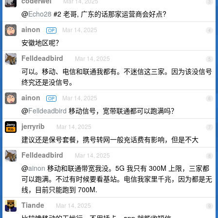
coderwei
Mar 14, 2025
3
@
Echo28
#2 老哥, 广东的话那家运营商会好点?
ainon
Mar 14, 2025
OP
4
安徽地区呢？
Felldeadbird
Mar 14, 2025
5
可以。移动、电信和联通我都有。不迷信这三家。因为该没信号
终究还是没信号。
ainon
Mar 14, 2025
OP
6
@
Felldeadbird
移动信号，宽带联通都可以跑满吗？
jerryrib
Mar 14, 2025
7
建议还是保号套餐，携号转网一般充话费有影响，但是不大
Felldeadbird
Mar 14, 2025
8
@
ainon
移动和联通带宽我没。5G 我只有 300M 上限，三家都
可以跑满。不过有时候要看基站。电信我家里千兆，因为都是无
线，目前只能跑到 700M.
Tiande
Mar 14, 2025
9