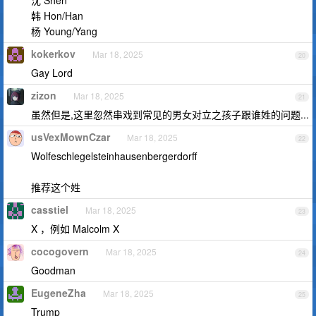
沈 Shen
韩 Hon/Han
杨 Young/Yang
kokerkov
Mar 18, 2025
20
Gay Lord
zizon
Mar 18, 2025
21
虽然但是,这里忽然串戏到常见的男女对立之孩子跟谁姓的问题...
usVexMownCzar
Mar 18, 2025
22
Wolfe­schlegel­stein­hausen­berger­dorff
推荐这个姓
casstiel
Mar 18, 2025
23
X ，例如 Malcolm X
cocogovern
Mar 18, 2025
24
Goodman
EugeneZha
Mar 18, 2025
25
Trump