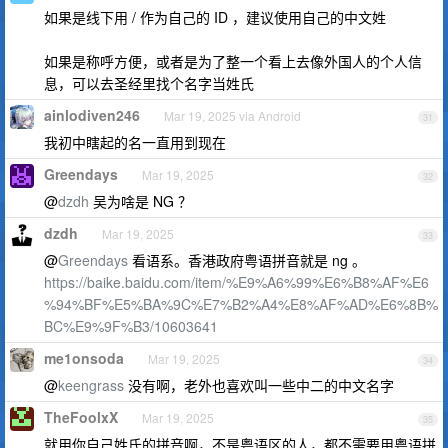
如果是线下用 / 作为自己的 ID ，建议使用自己的中文姓
如果是称呼方便，或者是为了整一个看上去像外国人的个人信
息，可以去圣经里找个名字当姓氏
ainlodiven246
Mar 19, 2025 via Android
31
我初中瞎起的名一直用到现在
Greendays
Mar 19, 2025
32
@
dzdh
吴为啥是 NG ？
dzdh
Mar 19, 2025
33
@
Greendays
看语系。香港政府粤语拼音就是 ng 。
https://baike.baidu.com/item/%E9%A6%99%E6%B8%AF%E6
%94%BF%E5%BA%9C%E7%B2%A4%E8%AF%AD%E6%8B%
BC%E9%9F%B3/10603641
me1onsoda
Mar 19, 2025
34
@
keengrass
没有啊，老外也喜欢叫一些中二的中文名字
TheFoolxX
Mar 19, 2025
35
就用你自己姓氏的拼音啊，不是粤语区的人，都不需要用粤语拼