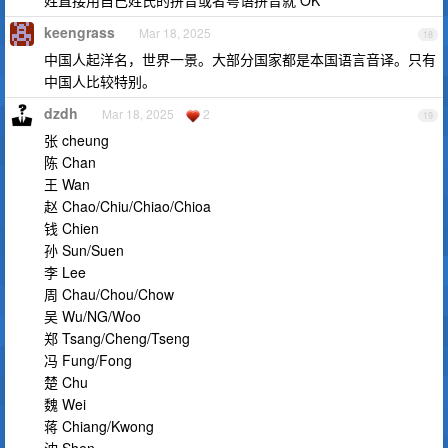
姓直接用自己姓氏的拼音或者粤语拼音就 OK
keengrass
Mar 18, 2025
18
中国人起洋名，世界一景。大部分国家都是本国语言音译。只有
中国人比较特别。
dzdh
Mar 18, 2025
2
19
张 cheung
陈 Chan
王 Wan
赵 Chao/Chiu/Chiao/Chioa
钱 Chien
孙 Sun/Suen
李 Lee
周 Chau/Chou/Chow
吴 Wu/NG/Woo
郑 Tsang/Cheng/Tseng
冯 Fung/Fong
楚 Chu
魏 Wei
蒋 Chiang/Kwong