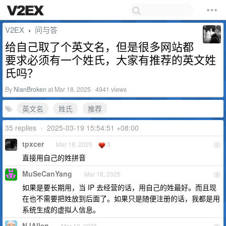
V2EX
问与答
›
给自己取了个英文名，但是很多网站都
要求必须有一个姓氏，大家有推荐的英文姓
氏吗？
By
NianBroken
at Mar 18, 2025 · 4941 views
英文名
姓氏
推荐
35 replies
•
2025-03-19 15:54:51 +08:00
tpxcer
Mar 18, 2025
3
1
直接用自己的姓拼音
MuSeCanYang
Mar 18, 2025
2
如果是要长期用，当 IP 去经营的话，用自己的姓最好。而且现
在也不需要把姓放到后面了。如果只是随便注册的话，我都是用
系统生成的虚拟人信息。
NJAllen
Mar 18, 2025