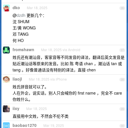
dko
Mar 18, 2025
26
@
dzdh
更新几个：
沈 SHUM
王/黄 WONG
邓 TANG
何 HO
fromshawn
Mar 18, 2025 via Android
27
姓氏还有潮汕音，客家音等不同发音的译法，翻译后英文发音是
贴近潮汕话等原来的发音。比如 陈 粤语 chan ，潮汕话 tan 或
tang 。好像普通话没有特别的译法，直接 chen
liaojl
Mar 18, 2025 via iPhone
28
姓氏拼音就可以了。
人在外企，说实话，别人只会喊你的 first name ，完全不 care
你姓什么。
iixy
Mar 18, 2025
29
直接用中文姓，不然会不伦不类
baobao1270
Mar 19, 2025
30