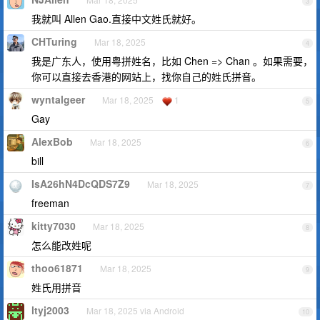
3
我就叫 Allen Gao.直接中文姓氏就好。
CHTuring
Mar 18, 2025
4
我是广东人，使用粤拼姓名，比如 Chen => Chan 。如果需要，
你可以直接去香港的网站上，找你自己的姓氏拼音。
wyntalgeer
Mar 18, 2025
1
5
Gay
AlexBob
Mar 18, 2025
6
bill
IsA26hN4DcQDS7Z9
Mar 18, 2025
7
freeman
kitty7030
Mar 18, 2025
8
怎么能改姓呢
thoo61871
Mar 18, 2025
9
姓氏用拼音
ltyj2003
Mar 18, 2025 via Android
10