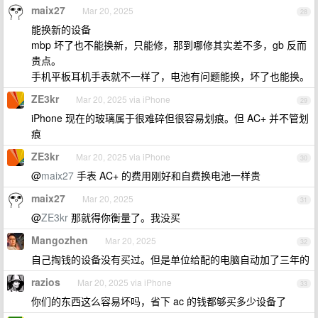
maix27
Mar 20, 2025
28
能换新的设备
mbp 坏了也不能换新，只能修，那到哪修其实差不多，gb 反而
贵点。
手机平板耳机手表就不一样了，电池有问题能换，坏了也能换。
ZE3kr
Mar 20, 2025 via iPhone
29
iPhone 现在的玻璃属于很难碎但很容易划痕。但 AC+ 并不管划
痕
ZE3kr
Mar 20, 2025 via iPhone
30
@
maix27
手表 AC+ 的费用刚好和自费换电池一样贵
maix27
Mar 20, 2025
31
@
ZE3kr
那就得你衡量了。我没买
Mangozhen
Mar 20, 2025
32
自己掏钱的设备没有买过。但是单位给配的电脑自动加了三年的
razios
Mar 20, 2025 via iPhone
33
你们的东西这么容易坏吗，省下 ac 的钱都够买多少设备了