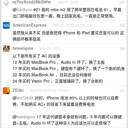
rqYzyAced2NbD8fw
Mar 20, 2025
24
@
frankyuu
#21 我的 mba m2 用了两年整现在电池 81 。早晨
出门把电脑往包里一塞，晚上回家充电，一直是正常使用。
AmericanExpress
Mar 20, 2025 via iPhone
25
虽然我从来不买 但是我觉得 iPhone 和 iPad 要买还是可以的 这
俩损坏概率挺高
fatestigma
Mar 20, 2025
26
以下是所有买了 AC 的设备
12 年买的 MacBook Pro ，Audio In 坏了，换了主板
17 年买的 MacBook Pro ，键盘有个键坏了，换了一个新的机身
22 年买的 MacBook Air ，目前还没任何维修
24 年买的 Vision Pro ，正面玻璃碎了，换了台新的
ZE3kr
Mar 20, 2025 via iPhone
27
@
leo72638
对的，iPhone 电池 80% 以上的时候也可以自费
换，不如把买 AC+ 的钱省下来留着自费换电池
@
fatestigma
17 年这代键盘本身就有问题，5 年内都可以换键
盘+主板。Audio In 坏了这种非人为应该也可以走质保了