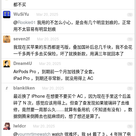
都不买
WuSiYu
Mar 20, 2025
72
@
Rookie01
我用的不怎么小心，是会有几个明显划痕的，正常
用不太容易有明显划痕
seven2f
Mar 20, 2025
73
我现在买苹果的东西都是丐版，叠加国补后总几千块，我不会花
一千多两千多去买保险，坏了就换新款，用满三年就回本了
Dream4U
Mar 20, 2025
74
AirPods Pro ，到期前一个月加钱换了全套。
iPad Pro ，到期还非常新，就没用得上 AC
blank0ken
Mar 20, 2025
75
最近换了 iPhone 在想要不要买个 AC ，因为现在手里这个后盖
碎了 N 次，感觉应该用得上。但查了查发现如果玻璃碎了去维
修，竟然要一周那么久……就算有备用机（不知道有没有），数
据倒腾来倒腾去也挺麻烦的，想了想还是算了。
lwldcr
Mar 20, 2025
76
@
yourmrtimewatch
watch 很难坏，我 s4 戴了 3 、4 年除了电