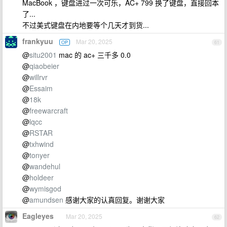
MacBook ，键盘进过一次可乐，AC+ 799 换了键盘，直接回本
了...
不过美式键盘在内地要等个几天才到货...
frankyuu
Mar 20, 2025
OP
61
@
situ2001
mac 的 ac+ 三千多 0.0
@
qiaobeier
@
willrvr
@
Essaim
@
18k
@
freewarcraft
@
lqcc
@
RSTAR
@
txhwind
@
tonyer
@
wandehul
@
holdeer
@
wymisgod
@
amundsen
感谢大家的认真回复。谢谢大家
Eagleyes
Mar 20, 2025
62