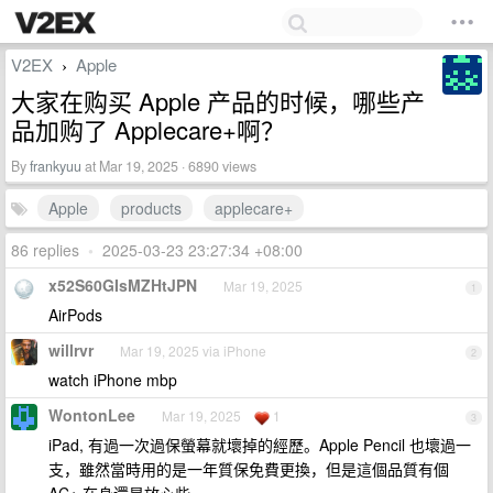
V2EX
Apple
›
大家在购买 Apple 产品的时候，哪些产
品加购了 Applecare+啊？
By
frankyuu
at Mar 19, 2025 · 6890 views
Apple
products
applecare+
86 replies
•
2025-03-23 23:27:34 +08:00
x52S60GIsMZHtJPN
Mar 19, 2025
1
AirPods
willrvr
Mar 19, 2025 via iPhone
2
watch iPhone mbp
WontonLee
Mar 19, 2025
1
3
iPad, 有過一次過保螢幕就壞掉的經歷。Apple Pencil 也壞過一
支，雖然當時用的是一年質保免費更換，但是這個品質有個