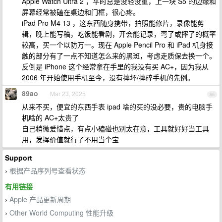
Apple Watch Ultra 2 ，平时总是没轻没重，上一块 S5 的边缘和
屏幕经常被磕在桌边和门框，很心疼。
iPad Pro M4 13 ，这东西随身携带，拍照能修片，录像能剪
辑，晚上能写稿，吃饭能看剧，开会能记录，弯了或摔了的概率
较高，买一个以防万一。现在 Apple Pencil Pro 和 iPad 机身接
触的部分有了一点不知道怎么来的黑斑，考虑走质保去换一个。
反倒是 iPhone 这个经常拿在手里的我没有买 AC+，因为我从
2006 年开始使用手机至今，没有摔坏/摔碎手机的先例。
89ao
Mar 23, 2025
86
从来不买，便宜的东西手表 ipad 啥的买的没必要，贵的电脑手
机啥的 AC+太贵了
自己稍微爱惜点，有点小磕碰也别太在意，工具就好好当工具
用，发挥价值就行了不用当个宝
Support
根据产品序列号查看状态
›
有用链接
Apple 产品更新周期
›
Other World Computing 性能升级
›