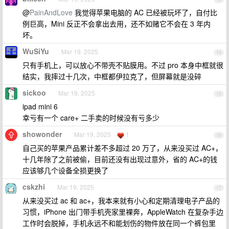
@
PainAndLove
我觉得苹果电脑的 AC 已经被玩坏了，自付比
例巨高，Mini 反正不会拿出去用，还不如赌它不会在 3 年内
坏。
WuSiYu
Mar 19, 2025
14
只有手机上，可以放心不带壳不贴膜用。不过 pro 本身中框就很
结实，我摔过十几次，中框都伊拉克了，但屏幕就是没碎
sickoo
Mar 19, 2025
15
ipad mini 6
幸亏有一个 care+ 二手卖的时候没有亏多少
showonder
Mar 19, 2025
1
16
自己买的苹果产品累计差不多超过 20 万了，从来没买过 AC+，
十几年除了之前被偷，目前还没有出现过意外，省的 AC+的钱
应该够几个设备全损更换了
cskzhi
Mar 19, 2025
17
从来没买过 ac 和 ac+，我本来就有小心和定期清理电子产品的
习惯，iPhone 出门带手机壳家里裸奔，AppleWatch 在复杂手边
工作时会脱掉，手机永远不和能划伤的物件放在同一个裤包里