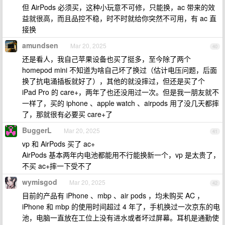
但 AirPods 必须买，这种小玩意不可修，只能换，ac 带来的效
益就很高，而且品控不稳，时不时就给你突然不可用，有 ac 直
接换
amundsen
Mar 20, 2025
40
还是看人，我自己苹果设备也买了挺多，至今除了两个
homepod mini 不知道为啥自己坏了换过（估计电压问题，后面
换了抗电涌插板就好了），其他的就没摔过，但还是买了个
iPad Pro 的 care+，两年了也还没用过一次。但是我一朋友就不
一样了，买的 iphone 、apple watch 、airpods 用了没几天都摔
了，那就很有必要买 care+了
BuggerL
Mar 20, 2025
41
vp 和 AirPods 买了 ac+
AirPods 基本两年内电池都能用不行能换新一个，vp 是太贵了，
不买 ac+摔一下受不了
wymisgod
Mar 20, 2025
42
目前的产品有 iPhone 、mbp 、air pods ，均未购买 AC ，
iPhone 和 mbp 的使用时间超过 4 年了，手机换过一次京东的电
池，电脑一直放在工位上没有进水或者坏过屏幕。耳机是通勤使