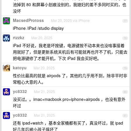
池掉到 80 和屏幕小划痕没别的，我媳妇的差不多同时买的，也
没坏
MacsedProtoss
Mar 20, 2025 via iPhone
77
iPhone /iPad /studio display
rtzzkz
Mar 20, 2025
78
iPad 不好说，我老是坏按键，电源键按不动本来也没啥事接着
用就好了，但是更新系统关机后有可能就再也开不了机，只能去
把电源键修了才能开机，下次 iPad 我会买好吧。
katoyu
Mar 20, 2025
79
性价比最高的就是 airpods 了，其他的几乎用不到，除非平时非
常粗心大意的人。
yc8332
Mar 21, 2025
80
没买过。。imac+macbook pro+iphone+airpods ，也没有意外
坏过
yc8332
Mar 21, 2025
81
还有 ipad+watch ，基本全家桶都有买了，真没坏过，就 ipad
好几年后被小孩子摔坏了