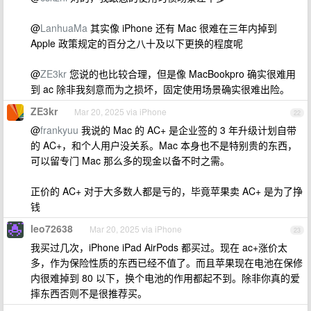
@
LanhuaMa
其实像 iPhone 还有 Mac 很难在三年内掉到
Apple 政策规定的百分之八十及以下更换的程度呢
@
ZE3kr
您说的也比较合理，但是像 MacBookpro 确实很难用
到 ac 除非我刻意而为之损坏，固定使用场景确实很难出险。
ZE3kr
Mar 20, 2025 via iPhone
22
@
frankyuu
我说的 Mac 的 AC+ 是企业签的 3 年升级计划自带
的 AC+，和个人用户没关系。Mac 本身也不是特别贵的东西，
可以留专门 Mac 那么多的现金以备不时之需。
正价的 AC+ 对于大多数人都是亏的，毕竟苹果卖 AC+ 是为了挣
钱
leo72638
Mar 20, 2025 via iPhone
23
我买过几次，iPhone iPad AirPods 都买过。现在 ac+涨价太
多，作为保险性质的东西已经不值了。而且苹果现在电池在保修
内很难掉到 80 以下，换个电池的作用都起不到。除非你真的爱
摔东西否则不是很推荐买。