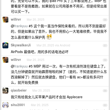
的，完全可以不买，我的 ipad Pro 买了三年都没用上，MBP 也
要看是不是抱着跑，如果就在公司用基本不用买，但是经常出差
可以买一下。
willrvr
Mar 20, 2025
56
@
frankyuu
#5 这个我一直当作保险来看的，所以用不到是最好
的，但是如果出了意外，我也不用担心一大笔维修费，毕竟我不
怎么喜欢戴什么保护壳
SkywalkerJi
Mar 20, 2025 via Android
57
AirPods 最值吧，用的多的话电池必坏
willrvr
Mar 20, 2025
58
@
frankyuu
#5 MBP 用过一次，有一次有机溶剂泼在键盘上了，
没几分钟键盘就开始霹雳啪啦的掉了（是的，不知道是把什么东
西溶解掉了）然后就去换键盘，他们一看有 ac+都没有多问什
么，就开始免费换
qiaobeier
Mar 20, 2025
59
我只有给我女儿买苹果产品时才会加 Applecare
situ2001
Mar 20, 2025
60