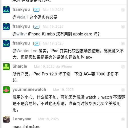
AC+ 在身還是放心些。
frankyuu
Mar 19, 2025
OP
4
@
ViolaH
这个确实有必要
frankyuu
Mar 19, 2025
OP
5
@
willrvr
iPhone 和 mbp 您有用到 apple care 吗？
frankyuu
Mar 19, 2025
OP
6
@
WontonLee
确实，iPad 其实比较固定场景使用，感觉意义不
大，但是您如果是裸奔的话确实建议加购 ac+
Sharcle
Mar 19, 2025 via iPhone
7
所有产品。iPad Pro 12.9 坏了修一下没 AC+要 7000 多伤不
起。
yourmrtimewatch
Mar 19, 2025
8
我用的小心，什么都不加，可能因为我没 watch ，watch 不清楚
是不是容易坏，不过也无所谓，准备到时候华强北买个美版用
用。
Lanayaaa
Mar 19, 2025
9
macmini m4pro