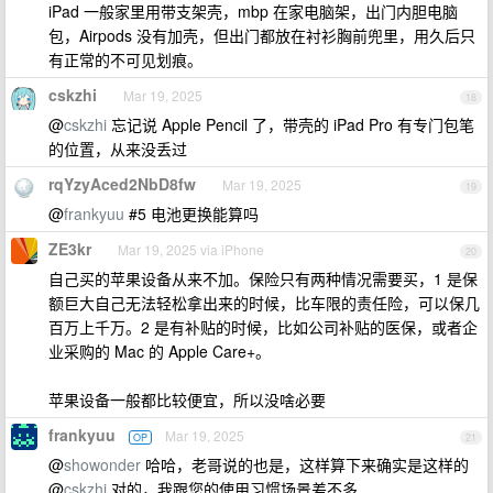
iPad 一般家里用带支架壳，mbp 在家电脑架，出门内胆电脑
包，Airpods 没有加壳，但出门都放在衬衫胸前兜里，用久后只
有正常的不可见划痕。
cskzhi
Mar 19, 2025
18
@
cskzhi
忘记说 Apple Pencil 了，带壳的 iPad Pro 有专门包笔
的位置，从来没丢过
rqYzyAced2NbD8fw
Mar 19, 2025
19
@
frankyuu
#5 电池更换能算吗
ZE3kr
Mar 19, 2025 via iPhone
20
自己买的苹果设备从来不加。保险只有两种情况需要买，1 是保
额巨大自己无法轻松拿出来的时候，比车限的责任险，可以保几
百万上千万。2 是有补贴的时候，比如公司补贴的医保，或者企
业采购的 Mac 的 Apple Care+。
苹果设备一般都比较便宜，所以没啥必要
frankyuu
Mar 19, 2025
OP
21
@
showonder
哈哈，老哥说的也是，这样算下来确实是这样的
@
cskzhi
对的，我跟您的使用习惯场景差不多