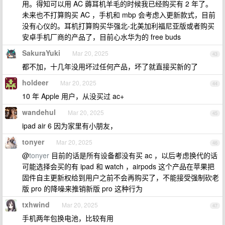
用。得知可以用 AC 薅耳机羊毛的时候我已经购买有 2 年了。
未来也不打算购买 AC ，手机和 mbp 会考虑入更新款式，目前
没有心仪的。耳机打算购买华强北-北美加利福尼亚版或者购买
安卓手机厂商的产品了，目前心水华为的 free buds
SakuraYuki
Mar 20, 2025
43
都不加，十几年没用坏过任何产品，坏了就直接买新的了
holdeer
Mar 20, 2025
44
10 年 Apple 用户，从没买过 ac+
wandehul
Mar 20, 2025
45
ipad air 6 因为家里有小朋友，
tonyer
Mar 20, 2025
46
@
tonyer
目前的话是所有设备都没有买 ac ，以后考虑换代的话
可能选择会买的有 ipad 和 watch ，airpods 这个产品在苹果把
固件自主更新权给到用户之前不会再购买了，不能接受强制砍老
版 pro 的降噪来推销新版 pro 这种行为
txhwind
Mar 20, 2025
47
手机两年包换电池，比较有用