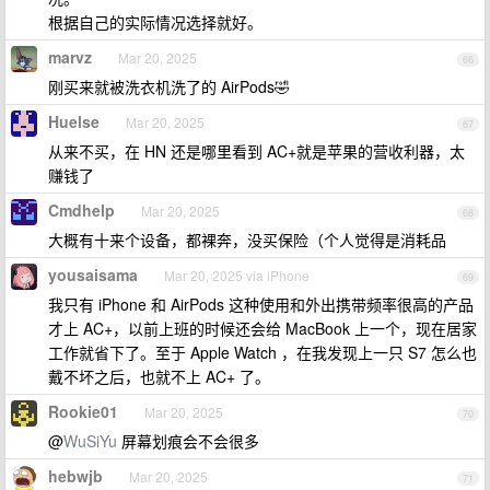
根据自己的实际情况选择就好。
marvz
Mar 20, 2025
66
刚买来就被洗衣机洗了的 AirPods🤣
Huelse
Mar 20, 2025
67
从来不买，在 HN 还是哪里看到 AC+就是苹果的营收利器，太
赚钱了
Cmdhelp
Mar 20, 2025
68
大概有十来个设备，都裸奔，没买保险（个人觉得是消耗品
yousaisama
Mar 20, 2025 via iPhone
69
我只有 iPhone 和 AirPods 这种使用和外出携带频率很高的产品
才上 AC+，以前上班的时候还会给 MacBook 上一个，现在居家
工作就省下了。至于 Apple Watch ，在我发现上一只 S7 怎么也
戴不坏之后，也就不上 AC+ 了。
Rookie01
Mar 20, 2025
70
@
WuSiYu
屏幕划痕会不会很多
hebwjb
Mar 20, 2025
71