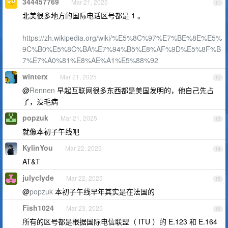
344457769
Mar 21, 2025
11
北美很多地方的国际电话区号都是 1 。
https://zh.wikipedia.org/wiki/%E5%8C%97%E7%BE%8E%E5%
9C%B0%E5%8C%BA%E7%94%B5%E8%AF%9D%E5%8F%B
7%E7%A0%81%E8%AE%A1%E5%88%92
winterx
Mar 21, 2025
12
@
Rennen
早起互联网很多东西都是美国发明的，他自己先占
了，没毛病
popzuk
Mar 21, 2025
13
就像本初子午线吧
KylinYou
Mar 22, 2025
14
AT&T
julyclyde
Mar 22, 2025
15
@
popzuk
本初子午线早年其实是在法国的
Fish1024
Mar 23, 2025
16
所有的区号都是根据国际电信联盟（ ITU ）的 E.123 和 E.164