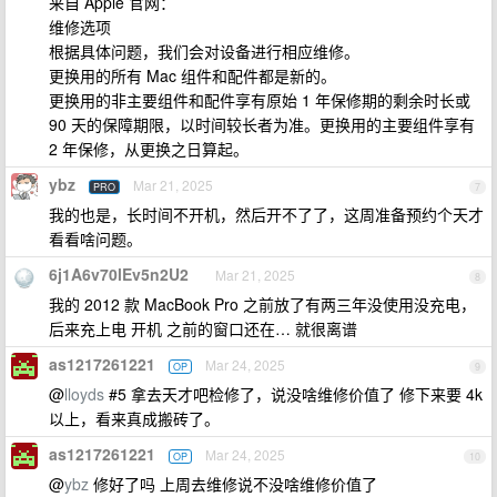
来自 Apple 官网：
维修选项
根据具体问题，我们会对设备进行相应维修。
更换用的所有 Mac 组件和配件都是新的。
更换用的非主要组件和配件享有原始 1 年保修期的剩余时长或
90 天的保障期限，以时间较长者为准。更换用的主要组件享有
2 年保修，从更换之日算起。
ybz
Mar 21, 2025
PRO
7
我的也是，长时间不开机，然后开不了了，这周准备预约个天才
看看啥问题。
6j1A6v70lEv5n2U2
Mar 21, 2025
8
我的 2012 款 MacBook Pro 之前放了有两三年没使用没充电，
后来充上电 开机 之前的窗口还在… 就很离谱
as1217261221
Mar 24, 2025
OP
9
@
lloyds
#5 拿去天才吧检修了，说没啥维修价值了 修下来要 4k
以上，看来真成搬砖了。
as1217261221
Mar 24, 2025
OP
10
@
ybz
修好了吗 上周去维修说不没啥维修价值了