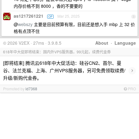
内存价格不到 8000 ，香的不要要的
as1217261221
Mar 25, 2025
OP
3
@
webszy
主要是目前预算有限，目前还是想入手 mbp 上 32 价
格有点顶不住
© 2026 V2EX · 27ms · 3.9.8.5
About
·
Language
618年中大促即将结束：国内外VPS服务器，99元起，续费代金券
[即将结束] 腾讯云618年中大促活动：硅谷CN2、首尔、曼
›
谷、法兰克福、上海、广州VPS服务器，另可免费领取续费/
升级/新购代金券。
Promoted by
id7368
PRO