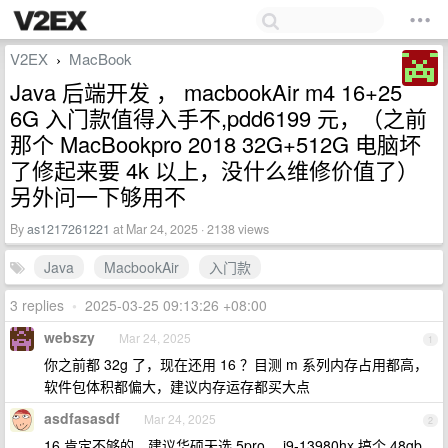
V2EX
MacBook
›
Java 后端开发 ， macbookAir m4 16+25
6G 入门款值得入手不,pdd6199 元，（之前
那个 MacBookpro 2018 32G+512G 电脑坏
了修起来要 4k 以上，没什么维修价值了）
另外问一下够用不
By
as1217261221
at Mar 24, 2025 · 2138 views
Java
MacbookAir
入门款
3 replies
•
2025-03-25 09:13:26 +08:00
webszy
Mar 24, 2025
1
你之前都 32g 了，现在还用 16 ？目测 m 系列内存占用都高，
软件包体积都偏大，建议内存运存都买大点
asdfasasdf
Mar 24, 2025
2
16 肯定不够的。建议华硕天选 5pro ，i9-13980hx 搞个 48gb