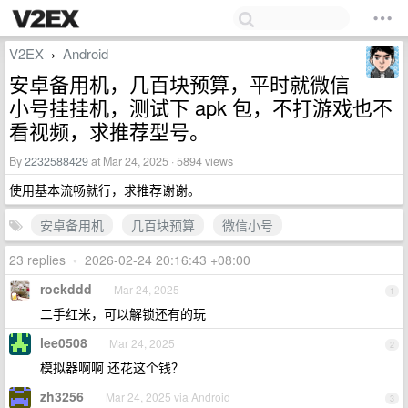
V2EX
Android
›
安卓备用机，几百块预算，平时就微信
小号挂挂机，测试下 apk 包，不打游戏也不
看视频，求推荐型号。
By
2232588429
at Mar 24, 2025 · 5894 views
使用基本流畅就行，求推荐谢谢。
安卓备用机
几百块预算
微信小号
23 replies
•
2026-02-24 20:16:43 +08:00
rockddd
Mar 24, 2025
1
二手红米，可以解锁还有的玩
lee0508
Mar 24, 2025
2
模拟器啊啊 还花这个钱？
zh3256
Mar 24, 2025 via Android
3