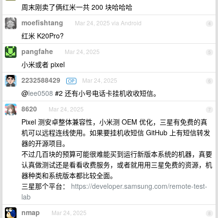
周末刚卖了俩红米一共 200 块哈哈哈
moefishtang
Mar 24, 2025 via Android
4
红米 K20Pro?
pangfahe
Mar 24, 2025
5
小米或者 pixel
2232588429
Mar 24, 2025
OP
6
@
lee0508
#2 还有小号电话卡挂机收收短信。
8620
Mar 24, 2025
7
Pixel 测安卓整体兼容性，小米测 OEM 优化，三星有免费的真
机可以远程连线使用。如果要挂机收短信 GitHub 上有短信转发
器的开源项目。
不过几百块的预算可能很难能买到运行新版本系统的机器，真要
认真做测试还是看看收费服务，或者就用用三星免费的资源，机
器种类和系统版本都比较全面。
三星那个平台：
https://developer.samsung.com/remote-test-
lab
nmap
Mar 24, 2025
8