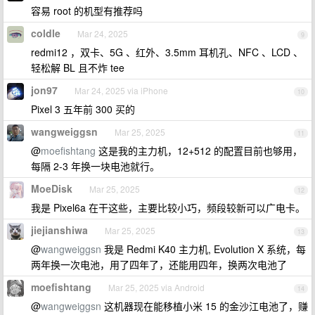
容易 root 的机型有推荐吗
coldle
Mar 24, 2025
9
redmi12 ，双卡、5G 、红外、3.5mm 耳机孔、NFC 、LCD 、
轻松解 BL 且不炸 tee
jon97
Mar 24, 2025 via iPhone
10
Pixel 3 五年前 300 买的
wangweiggsn
Mar 25, 2025
11
@
moefishtang
这是我的主力机，12+512 的配置目前也够用，
每隔 2-3 年换一块电池就行。
MoeDisk
Mar 25, 2025
12
我是 Pixel6a 在干这些，主要比较小巧，频段较新可以广电卡。
jiejianshiwa
Mar 25, 2025
13
@
wangweiggsn
我是 Redmi K40 主力机, Evolution X 系统，每
两年换一次电池，用了四年了，还能用四年，换两次电池了
moefishtang
Mar 25, 2025 via Android
14
@
wangweiggsn
这机器现在能移植小米 15 的金沙江电池了，赚