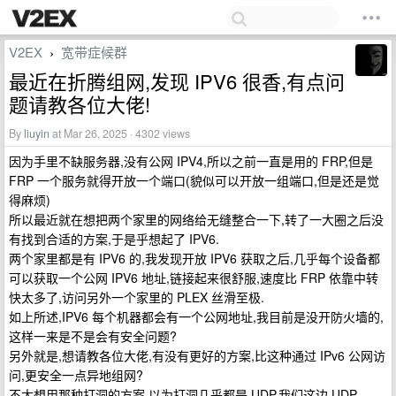
V2EX
宽带症候群
›
最近在折腾组网,发现 IPV6 很香,有点问
题请教各位大佬!
By
liuyin
at Mar 26, 2025 · 4302 views
因为手里不缺服务器,没有公网 IPV4,所以之前一直是用的 FRP,但是
FRP 一个服务就得开放一个端口(貌似可以开放一组端口,但是还是觉
得麻烦)
所以最近就在想把两个家里的网络给无缝整合一下,转了一大圈之后没
有找到合适的方案,于是乎想起了 IPV6.
两个家里都是有 IPV6 的,我发现开放 IPV6 获取之后,几乎每个设备都
可以获取一个公网 IPV6 地址,链接起来很舒服,速度比 FRP 依靠中转
快太多了,访问另外一个家里的 PLEX 丝滑至极.
如上所述,IPV6 每个机器都会有一个公网地址,我目前是没开防火墙的,
这样一来是不是会有安全问题?
另外就是,想请教各位大佬,有没有更好的方案,比这种通过 IPv6 公网访
问,更安全一点异地组网?
不太想用那种打洞的方案,以为打洞几乎都是 UDP,我们这边 UDP