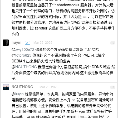
我目前是家里路由器开了个 shadowsocks 服务器，对外防火墙
也只开了一个代理的端口，所有的内网服务都不开放公网的，访
问家里直接连代理的方式回家，并且因为是 ss ，可以在客户端
很方便的做分流管理，异地设备访问到指定网段直接就通过 ss
规则回家，比 zerotier 这些组网工具方便不少，不用等待握手什
么的
liuyin
Mar 26, 2025
OP
12
@
zwy100e72
你说的这个方案确实有点复杂了.哈哈哈
@
totoro625
你说的这个不错,刚好家里有台 PVE 可以搞个
DEBIAN 出来跑防火墙也转发的业务.
@
NGUTHONG
我感觉你这个方案很舒服啊,搞个 DDNS 域名,然
后外面挂这个域名的代理,写规则访问内网.这个感觉很简单的样
子.
NGUTHONG
Mar 26, 2025
13
@
liuyin
就是很简单，也实用，访问家里的内网服务、异地串流
电脑游戏机都很方便，安全性上本身 ss 就自带加密和混淆可以
自己设置，使用上还不影响本身手机电脑的这些外出设备的代
理，用其他的组网工具总归是手机要断开 vpn 然后切换软件等
待握手，用 ss 就只要在原本的代理规则上加一条规则就行了