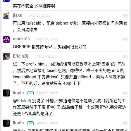
实在不安全,公网裸奔啊.
jisxu
Mar 26, 2025
19
可以用 tailscale ，配合 subnet 功能，直接内外网都访问内网 ip
，会自动路由
test0103
Mar 26, 2025
20
GRE/IPIP 都支持 ipv6 ，对组网很友好的
EricInBj
Mar 27, 2025
21
试一下 prefix hint ， 成功的话可以获得基本上算“固定”的 IPV6
，然后异地直接用 ipsec 组网，稳得很，唯一不爽的是 er-x 的
ipsec offload 不支持 ipv6, 只要开启 offload ，两端内网就不通
了，不开的话，速度就只有 40m 上下
liuyin
Mar 27, 2025
OP
22
@
EricInBj
别说了,卧槽,不知道电信是不是颠了,我目前所在的工
作室里突然不下发 IPV6 了,然后给了我一个公网 IPV4,另外那边
还是 IPV6,真的是麻了.
liuyin
Mar 27, 2025
OP
23
@
Jisxu
之前用过,我这边只要稍微跑点流量,另外一边直接就连不