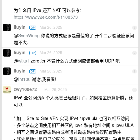
为什么用 IPv6 还开 NAT 可以参考：
https://www.v2ex.com/t/1108573
liuyin
Mar 26, 2025
OP
6
@
SvenWong
你说的方式应该是最佳的了,开个二步验证应该问
题不大.
liuyin
Mar 26, 2025
OP
7
@
wtks1
zerotier 不管什么方式组网应该都会用 UDP 吧
liuyin
Mar 26, 2025
OP
8
@
Int100
谢谢,我看看!
zwy100e72
Mar 26, 2025
9
IPv6 全公网访问个人感觉已经很好了，如果楼主愿意折腾，还
可以
* 加上 Site-to-Site VPN 实现 IPv4 / ipv6 ula 也可以相互访问
- 多个站点之间使用相互兼容的 ipv4 私有地址空间 & ipv6 ULA
- 相互之间设置静态路由或者通过动态路由协议配置路由
- 好处是地址是自己分配的，可以长时间保持不变；缺点是配置