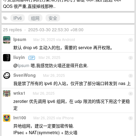
QOS 很严重,直接掉线那种..
IPv6
组网
安全
25 replies
•
2025-03-30 22:53:30 +08:00
Ipsum
Mar 26, 2025 via Android
1
默认 drop v6 主动入的包，需要的 service 再开权限。
liuyin
Mar 26, 2025
OP
2
@
Ipsum
嗯,我感觉防火墙还是得开启来.
SvenWong
Mar 26, 2025
3
我是禁了所有的 ipv6 的入站，仅开放了部分端口转发到 nas 上
wtks1
Mar 26, 2025
4
zerotier 优先调用 ipv6 组网，在 udp 限流的情况下用这个更稳
定
Int100
Mar 26, 2025 via iPhone
5
异地组网，建议一定要加密传输.
IPsec + NAT(symmetric) + 防火墙