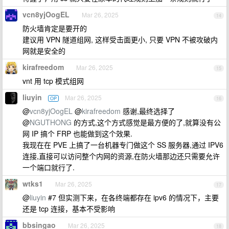
vcn8yjOogEL
Mar 26, 2025
14
防火墙肯定是要开的
建议用 VPN 隧道组网, 这样受击面更小, 只要 VPN 不被攻破内
网就是安全的
kirafreedom
Mar 26, 2025
15
vnt 用 tcp 模式组网
liuyin
Mar 26, 2025
OP
16
@
vcn8yjOogEL
@
kirafreedom
感谢,最终选择了
@
NGUTHONG
的方式,这个方式感觉是最方便的了,就算没有公
网 IP 搞个 FRP 也能做到这个效果.
我现在在 PVE 上搞了一台机器专门做这个 SS 服务器,通过 IPV6
连接,直接可以访问整个内网的资源,在防火墙那边还只需要允许
一个端口就行了.
wtks1
Mar 26, 2025
17
@
liuyin
#7 但实测下来，在各终端都存在 ipv6 的情况下，主要
还是 tcp 连接，基本不受影响
bbsingao
Mar 26, 2025
18