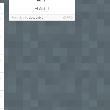
开始试用
Promoted by
desdouble
PRO
1
2
3
4
5