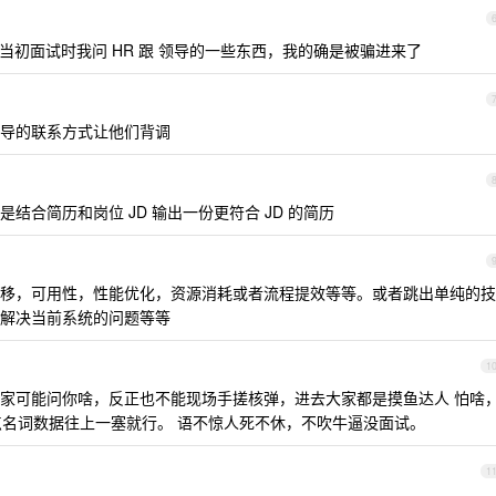
想当初面试时我问 HR 跟 领导的一些东西，我的确是被骗进来了
导的联系方式让他们背调
词就是结合简历和岗位 JD 输出一份更符合 JD 的简历
移，可用性，性能优化，资源消耗或者流程提效等等。或者跳出单纯的技
解决当前系统的问题等等
1
家可能问你啥，反正也不能现场手搓核弹，进去大家都是摸鱼达人 怕啥
搞点名词数据往上一塞就行。 语不惊人死不休，不吹牛逼没面试。
1