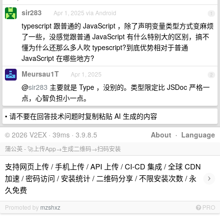
sir283
Apr 1, 2025 via Android
1
typescript 跟普通的 JavaScript ，除了声明变量类型方式变麻烦
了一些，没感觉跟普通 JavaScript 有什么特别大的区别，搞不
懂为什么还那么多人吹 typescript?到底优势相对于普通
JavaScript 在哪些地方?
Meursau1T
Apr 1, 2025
2
@
sir283
主要就是 Type ，没别的。类型限定比 JSDoc 严格一
点，心智负担小一点。
• 请不要在回答技术问题时复制粘贴 AI 生成的内容
© 2026 V2EX · 39ms · 3.9.8.5
About
·
Language
蒲公英 - 🚀上传App→生成二维码→扫码安装
支持网页上传 / 手机上传 / API 上传 / CI-CD 集成 / 全球 CDN
›
加速 / 密码访问 / 安装统计 / 二维码分享 / 不限安装次数 / 永
久免费
Promoted by
mzshxz
PRO