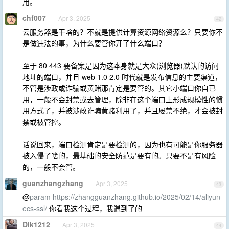
用。
chf007
Apr 3, 2025
42
云服务器是干啥的？不就是提供计算资源网络资源么？只要你不
是做违法的事，为什么要管你开了什么端口？
至于 80 443 要备案是因为这本身就是大众(浏览器)默认的访问
地址的端口，并且 web 1.0 2.0 时代就是发布信息的主要渠道，
不管是涉政或诈骗或黄赌那肯定是要管的。其它小端口你自已
用，一般不会封禁或去管理，除非在这个端口上形成规模性的惯
用方式了，并被涉政诈骗黄赌利用了，并且屡禁不绝，才会被封
禁或被管控。
话说回来，端口检测肯定是要检测的，因为也有可能是你服务器
被入侵了啥的，最基础的安全防范是要有的。只要不是有风险
的，一般不会管。
guanzhangzhang
Apr 3, 2025
43
@
param
https://zhangguanzhang.github.io/2025/02/14/aliyun-
ecs-ssl/
你看我这个过程，我遇到了的
Dik1212
Apr 3, 2025
44