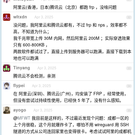
阿里云(香港，日本)腾讯云（北京）都跑 frp ，没啥问题
wltxdn
Apr 3, 2025
32
没问题，我阿里云和腾讯云都有，不过 frp 和 nps ，效率都不
高，不知道为什么；
我千兆带宽上传 30M 内网，然后阿里云 200M ；实际穿透效果
只有 600-800KB ，
两款软件都试过了，直接上传到服务器可以跑满，直接下载到本
地也可以跑满
Tinyang
Apr 3, 2025
33
腾讯云不会检测，亲测
flypei
Apr 3, 2025
34
在 阿里云(深圳)、腾讯云(广州)，均安装了 FRP ，经常使用，
但没有尝试过持续性使用，已经快 5 年了，没有什么感知。
ayogo
Apr 3, 2025
35
@
MFWT
我目前是这样的，不过最近发现个问题：成都一区的
上个月很稳，这个月就爆炸卡了，哪怕不用 wireguard 用 SSH
隧道的方式从公司连回家里也变得很卡。考虑试试阿里的成都机