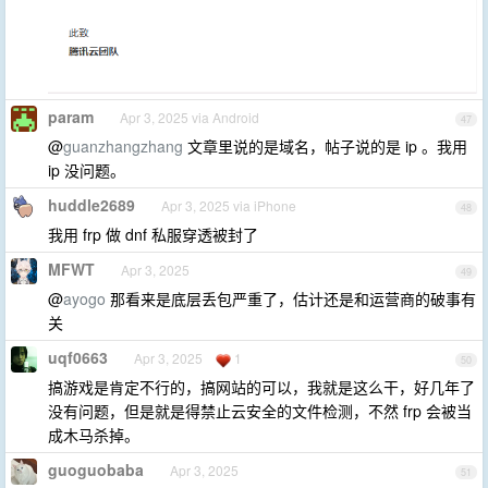
param
Apr 3, 2025 via Android
47
@
guanzhangzhang
文章里说的是域名，帖子说的是 ip 。我用
ip 没问题。
huddle2689
Apr 3, 2025 via iPhone
48
我用 frp 做 dnf 私服穿透被封了
MFWT
Apr 3, 2025
49
@
ayogo
那看来是底层丢包严重了，估计还是和运营商的破事有
关
uqf0663
Apr 3, 2025
1
50
搞游戏是肯定不行的，搞网站的可以，我就是这么干，好几年了
没有问题，但是就是得禁止云安全的文件检测，不然 frp 会被当
成木马杀掉。
guoguobaba
Apr 3, 2025
51