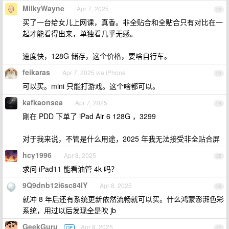
MilkyWayne
Apr 7, 2025
22
买了一台给女儿上网课，真香。非全贴合和全贴合只有对比在一
起才能看得出来，单独看几乎无感。
速度快，128G 储存，这个价格，要啥自行车。
feikaras
Apr 7, 2025 via iPhone
23
可以买。mini 只能打游戏。这个啥都可以。
kafkaonsea
Apr 7, 2025
24
刚在 PDD 下单了 iPad Air 6 128G ，3299
对于我来说，不管是什么用途，2025 年我无法接受非全贴合屏
hcy1996
Apr 8, 2025
25
求问 iPad11 能看油管 4k 吗？
9Q9dnb12i6sc84lY
Apr 8, 2025
26
就冲 8 年后还有系统更新依然流畅就可以买。什么鸿蒙澎湃色彩
系统，用过以后发现全是吹 jb
GeekGuru
Apr 8, 2025
OP
27