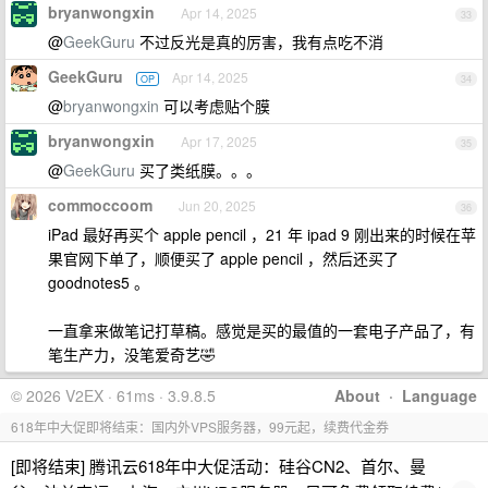
bryanwongxin
Apr 14, 2025
33
@
GeekGuru
不过反光是真的厉害，我有点吃不消
GeekGuru
Apr 14, 2025
OP
34
@
bryanwongxin
可以考虑贴个膜
bryanwongxin
Apr 17, 2025
35
@
GeekGuru
买了类纸膜。。。
commoccoom
Jun 20, 2025
36
iPad 最好再买个 apple pencil ，21 年 ipad 9 刚出来的时候在苹
果官网下单了，顺便买了 apple pencil ，然后还买了
goodnotes5 。
一直拿来做笔记打草稿。感觉是买的最值的一套电子产品了，有
笔生产力，没笔爱奇艺🤣
© 2026 V2EX · 61ms · 3.9.8.5
About
·
Language
618年中大促即将结束：国内外VPS服务器，99元起，续费代金券
[即将结束] 腾讯云618年中大促活动：硅谷CN2、首尔、曼