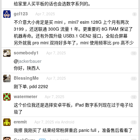
给家里人买平板的话也会选数字系列的。
gcl123
Apr 7, 2025
9
不介意大小肯定是买 mini ，mini7 esim 128G 上个月有两次
3199 ，还送联通 300G 流量 1 年。更重要的 8G RAM 保证了
机器寿命。还有外围升级 USB3.1 GEN2 接口，全贴合屏幕
另外就我 pro mini 双持好多年了，mini 使用频率比 pro 高不少
somebody1
Apr 7, 2025
10
@
jackerbauer
你好，陕西人
BlessingMe
Apr 7, 2025
11
刚下单, pdd 2292
watermeter
Apr 7, 2025
12
这个价位我还是选择安卓平板，iPad 数字系列现在过于电子垃
圾了
eremit
Apr 7, 2025 via Android
13
我擦 我刚买了 结果经常粉屏重启 panic full ，准备售后看看了