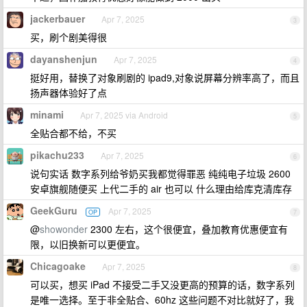
jackerbauer
Apr 7, 2025
3
买，刷个剧美得很
dayanshenjun
Apr 7, 2025
4
挺好用，替换了对象刷剧的 ipad9,对象说屏幕分辨率高了，而且
扬声器体验好了点
minami
Apr 7, 2025 via Android
5
全贴合都不给，不买
pikachu233
Apr 7, 2025
6
说句实话 数字系列给爷奶买我都觉得罪恶 纯纯电子垃圾 2600
安卓旗舰随便买 上代二手的 air 也可以 什么理由给库克清库存
GeekGuru
Apr 7, 2025
OP
7
@
showonder
2300 左右，这个很便宜，叠加教育优惠便宜有
限，以旧换新可以更便宜。
Chicagoake
Apr 7, 2025
8
可以买，想买 iPad 不接受二手又没更高的预算的话，数字系列
是唯一选择。至于非全贴合、60hz 这些问题不对比就好了，我