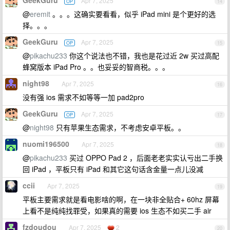
GeekGuru
Apr 7, 2025
OP
14
@
eremit
。。。这确实要看看，似乎 iPad mini 是个更好的选
择。。。
GeekGuru
Apr 7, 2025
OP
15
@
pikachu233
你这个说法也不错，我也是花过近 2w 买过高配
蜂窝版本 iPad Pro 。。也妥妥的智商税。。。
night98
Apr 7, 2025
16
没有强 ios 需求不如等等一加 pad2pro
GeekGuru
Apr 7, 2025
OP
17
@
night98
只有苹果生态需求，不考虑安卓平板。。
nuomi196500
Apr 7, 2025
18
@
pikachu233
买过 OPPO Pad 2 ，后面老老实实认亏出二手换
回 iPad ，平板只有 iPad 和其它这句话含金量一点儿没减
ccii
Apr 7, 2025
19
平板主要需求就是看电影啥的啊，在一块非全贴合+ 60hz 屏幕
上看不是纯纯找罪受，如果真的需要 ios 生态不如买二手 air
fzdoudou
Apr 7, 2025
2
20