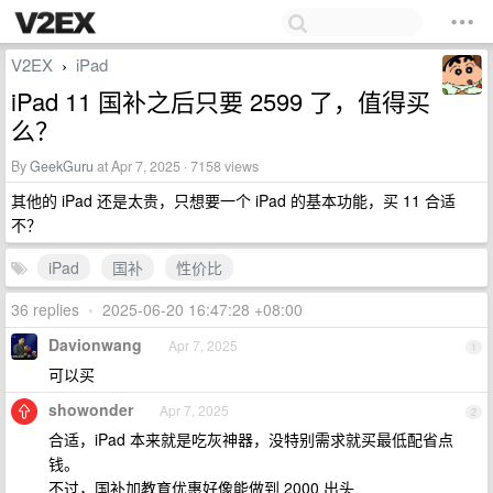
V2EX
iPad
›
iPad 11 国补之后只要 2599 了，值得买
么？
By
GeekGuru
at Apr 7, 2025 · 7158 views
其他的 iPad 还是太贵，只想要一个 iPad 的基本功能，买 11 合适
不？
iPad
国补
性价比
36 replies
•
2025-06-20 16:47:28 +08:00
Davionwang
Apr 7, 2025
1
可以买
showonder
Apr 7, 2025
2
合适，iPad 本来就是吃灰神器，没特别需求就买最低配省点
钱。
不过，国补加教育优惠好像能做到 2000 出头