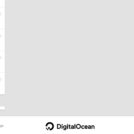
7
8
9
0
ge