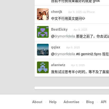
目前不付费效果最好的就是 grok
chenjk
Apr 8, 2025 via iPhone
中文不行用英文提问🐶
BestEicky
Apr 9, 2025
@
drymonfidelia
那是之前了，你去试试 
qqlax
Apr 9, 2025
@
drymonfidelia
#6 gemini2.5p
afantwtz
Apr 9, 2025
我有试过思考半小时的，等不及了直接 s
About
·
Help
·
Advertise
·
Blog
·
API